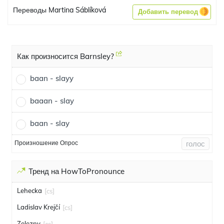
Переводы Martina Sáblíková
Добавить перевод
Как произносится Barnsley?
baan - slayy
baaan - slay
baan - slay
Произношение Опрос
голос
Тренд на HowToPronounce
Lehecka
[cs]
Ladislav Krejčí
[cs]
Zelezny
[cs]