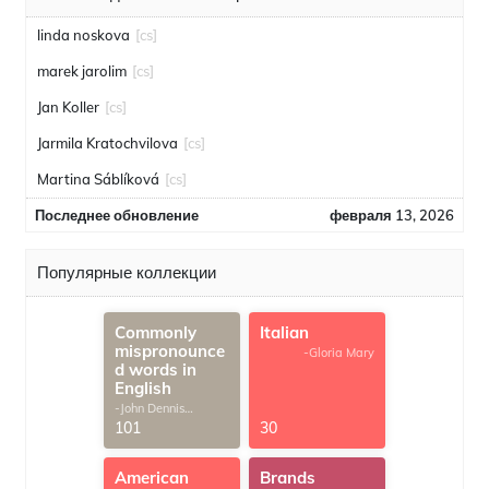
linda noskova
[cs]
marek jarolim
[cs]
Jan Koller
[cs]
Jarmila Kratochvilova
[cs]
Martina Sáblíková
[cs]
Последнее обновление
февраля 13, 2026
Популярные коллекции
Commonly
Italian
mispronounce
-Gloria Mary
d words in
English
-John Dennis
G.Thomas
101
30
American
Brands