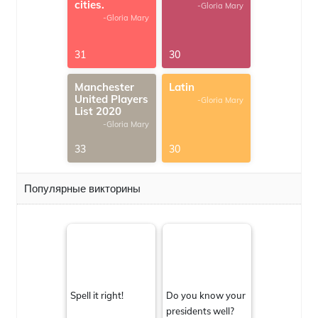
cities.
-Gloria Mary
-Gloria Mary
31
30
Manchester
Latin
United Players
-Gloria Mary
List 2020
-Gloria Mary
33
30
Популярные викторины
Spell it right!
Do you know your
presidents well?