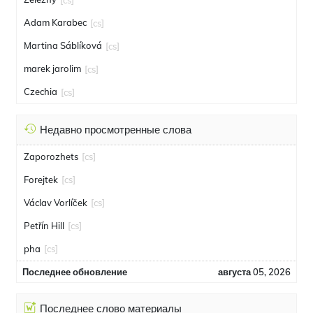
Adam Karabec
[cs]
Martina Sáblíková
[cs]
marek jarolim
[cs]
Czechia
[cs]
Недавно просмотренные слова
Zaporozhets
[cs]
Forejtek
[cs]
Václav Vorlíček
[cs]
Petřín Hill
[cs]
pha
[cs]
Последнее обновление
августа 05, 2026
Последнее слово материалы