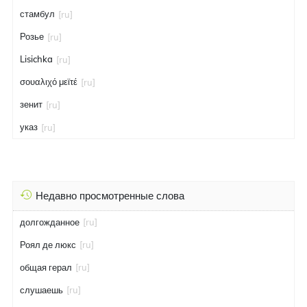
стамбул
[ru]
Розье
[ru]
Lisichka
[ru]
σουαλιχό μεϊτέ
[ru]
зенит
[ru]
указ
[ru]
Недавно просмотренные слова
долгожданное
[ru]
Роял де люкс
[ru]
общая герал
[ru]
слушаешь
[ru]