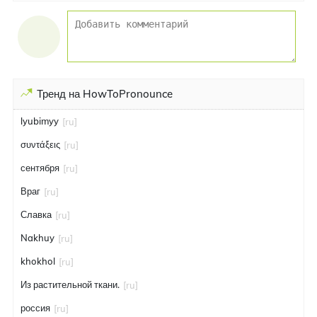
Тренд на HowToPronounce
lyubimyy
[ru]
συντάξεις
[ru]
сентября
[ru]
Враг
[ru]
Славка
[ru]
Nakhuy
[ru]
khokhol
[ru]
Из растительной ткани.
[ru]
россия
[ru]