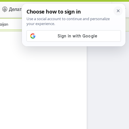
Делать вклад
Certificate
aijan