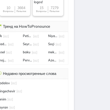
logos!
10
3664
15
7279
Вопросы
Попытки
Вопросы
Попытки
Тренд на HowToPronounce
fk
Petiya
Niyazi
[az]
[az]
[az]
ladimir Litvintsev
Seyran
Soçi
[az]
[az]
[az]
ysel
baku
mektup
[az]
[az]
[az]
hojali
Perviz
Azerin
[az]
[az]
[az]
Недавно просмотренные слова
adalov
[az]
ingechevir
[az]
anim
[az]
eyran
[az]