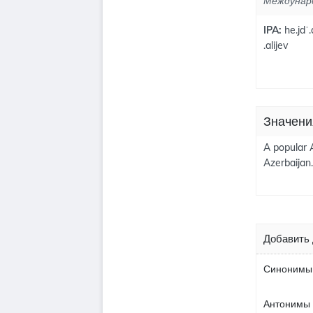
Междунар
IPA:
he.jdˈ.
.alijev
Значени
A popular 
Azerbaijan.
Добавить 
Синонимы 
Антонимы к