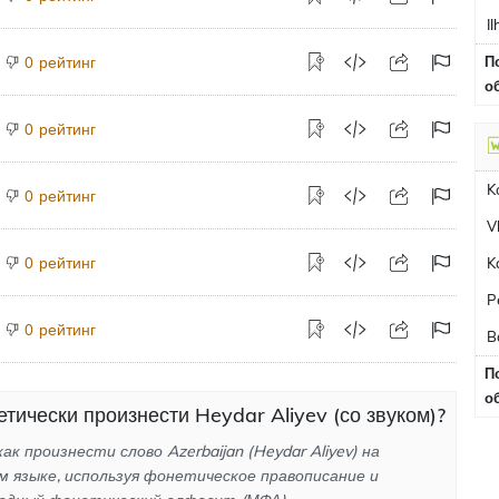
I
рейтинг
П
0
о
рейтинг
0
K
рейтинг
0
V
рейтинг
0
K
P
рейтинг
0
B
П
о
етически произнести Heydar Aliyev (со звуком)?
ак произнести слово Azerbaijan (Heydar Aliyev) на
м языке, используя фонетическое правописание и