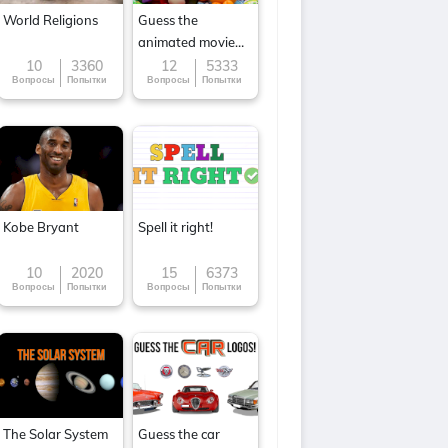
World Religions
Guess the
animated movie
character
10
3360
12
5333
Вопросы
Попытки
Вопросы
Попытки
Kobe Bryant
Spell it right!
10
2020
15
6373
Вопросы
Попытки
Вопросы
Попытки
The Solar System
Guess the car