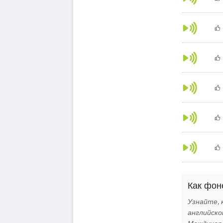
Как фон
Узнайте, к
английско