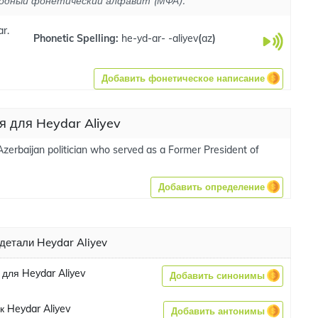
одный фонетический алфавит (МФА).
ar.
Phonetic Spelling:
he-yd-ar- -aliyev
(
az
)
Добавить фонетическое написание
я для Heydar Aliyev
Azerbaijan politician who served as a Former President of
Добавить определение
детали Heydar Aliyev
для Heydar Aliyev
Добавить синонимы
 Heydar Aliyev
Добавить антонимы