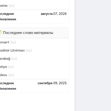
lhama
[az]
оследнее
августа 07, 2026
бновление
Последнее слово материалы
onsert
[az]
ladimir Litvintsev
[az]
arabağ
[az]
etiya
[az]
akou
[az]
оследнее
сентября 09, 2025
бновление