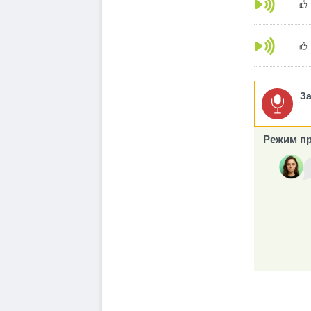
З
Режим пр