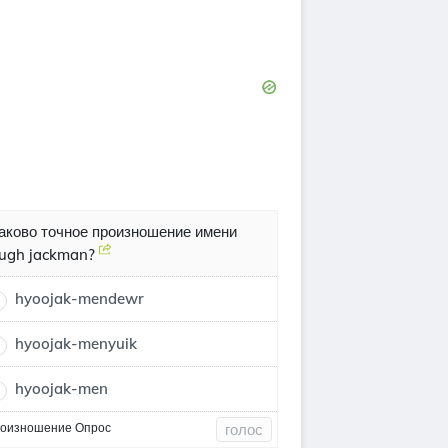
аково точное произношение имени
ugh jackman?
hyoojak-mendewr
hyoojak-menyuik
hyoojak-men
оизношение Опрос
голос