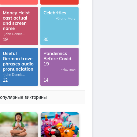
Money Heist
Celebrities
cast actual
-Gloria Mary
and screen
name
-John Dennis
G.Thomas
19
30
Useful
Pandemics
German travel
Before Covid
phrases audio
19
pronunciation
-Частная
-John Dennis
G.Thomas
12
14
опулярные викторины