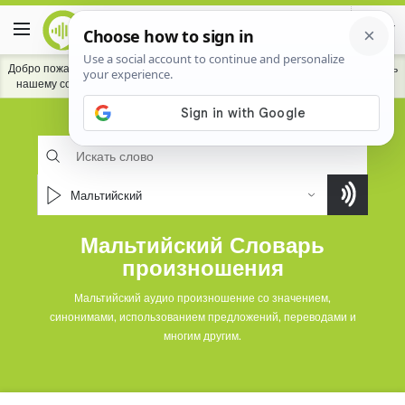
Добро пожаловать в словарь HowToPronounce.
Делать вклад
чтобы помочь
нашему сообществу лучше произносить языки, на которых вы говорите.
Мальтийский
Мальтийский Словарь
произношения
Мальтийский аудио произношение со значением,
синонимами, использованием предложений, переводами и
многим другим.