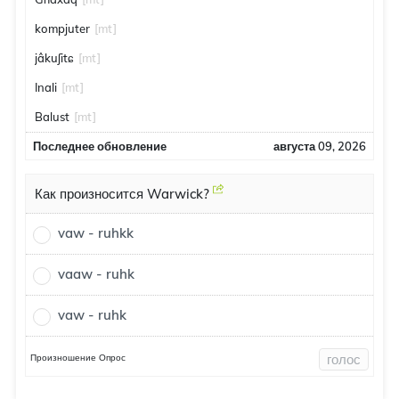
kompjuter
[mt]
jâkuʃitɕ
[mt]
Inali
[mt]
Balust
[mt]
Последнее обновление
августа 09, 2026
Как произносится Warwick?
vaw - ruhkk
vaaw - ruhk
vaw - ruhk
Произношение Опрос
голос