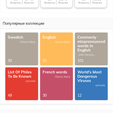
Вопросы
Попытки
Вопросы
Попытки
Вопросы
Попытки
Популярные коллекции
Swedish
English
Commonly
mispronounced
-Gloria Mary
-Gloria Mary
words in
English
-John Dennis
G.Thomas
30
31
101
List Of Philes
French words
World's Most
To Be Known
Dangerous
-Gloria Mary
Viruses
-private
-private
49
30
12