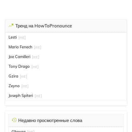
Тренд на HowToPronounce
Lesti
[mt]
Mario Fenech
[mt]
Joe Camilleri
[mt]
Tony Drago
[mt]
Gzira
[mt]
Zeyno
[mt]
Joseph Spiteri
[mt]
Недавно просмотренные слова
Għaxaq
[mt]