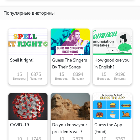
Популярные викторины
Spell it right!
Guess The Singers
How good are you
By Their Songs
in English?
15
6375
15
8394
15
9196
Вопросы
Попытки
Вопросы
Попытки
Вопросы
Попытки
CoVID-19
Do you know your
Guess the App
presidents well?
(Food)
10
1745
10
2878
10
5362