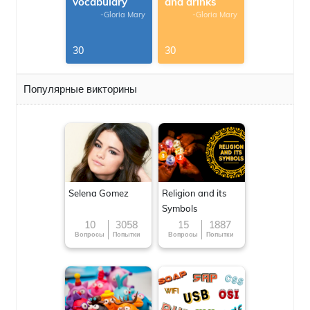
vocabulary
and drinks
-Gloria Mary
-Gloria Mary
30
30
Популярные викторины
Selena Gomez
Religion and its
Symbols
10
3058
15
1887
Вопросы
Попытки
Вопросы
Попытки