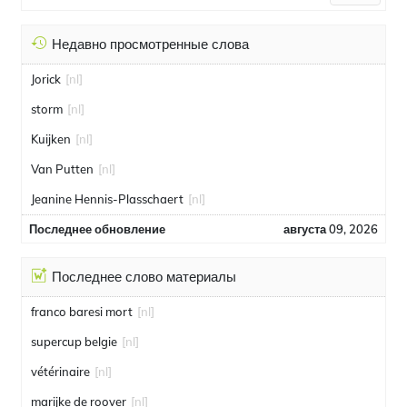
Недавно просмотренные слова
Jorick
[nl]
storm
[nl]
Kuijken
[nl]
Van Putten
[nl]
Jeanine Hennis-Plasschaert
[nl]
Последнее обновление
августа 09, 2026
Последнее слово материалы
franco baresi mort
[nl]
supercup belgie
[nl]
vétérinaire
[nl]
marijke de roover
[nl]