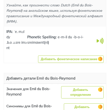
Узнайте, как произнести слово Dutch (Emil du Bois-
Reymond) на английском языке, используя фонетическое
правописание и Международный фонетический алфавит
(МФА).
IPA:
ˈe.ːm.ɪl
dy
Phonetic Spelling:
e-m-il du -b-o-i-
.b.oː.ɪ.sreːimɔ
sreimawnt
(
nl
)
nt
Добавить фонетическое написание
Добавить детали Emil du Bois-Reymond
Значения для Emil du Bois-
Добавить
Reymond
определение
Синонимы для Emil du Bois-
Добавить