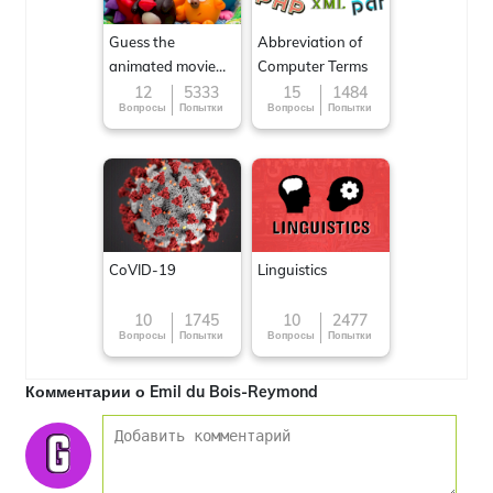
Guess the
Abbreviation of
animated movie
Computer Terms
character
12
5333
15
1484
Вопросы
Попытки
Вопросы
Попытки
CoVID-19
Linguistics
10
1745
10
2477
Вопросы
Попытки
Вопросы
Попытки
Комментарии о Emil du Bois-Reymond