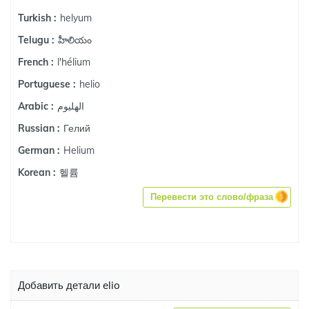
helyum
Turkish :
హీలియం
Telugu :
l'hélium
French :
helio
Portuguese :
الهليوم
Arabic :
Гелий
Russian :
Helium
German :
헬륨
Korean :
Перевести это слово/фраза
Добавить детали elio