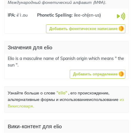
Международный фонетический алфавит (МФА).
IPA:
ᵻlˈiː.oʊ
Phonetic Spelling:
ilee-oh
(
en-us
)
Добавить фонетическое написание
Значения для elio
Elio is a masculine name of Spanish origin which means " the
sun ".
Добавить определение
Узнайте больше о слове
"elio"
, его происхождение,
альтернативные формы и использованиеиспользование
из
Викисловаря.
Вики-контент для elio