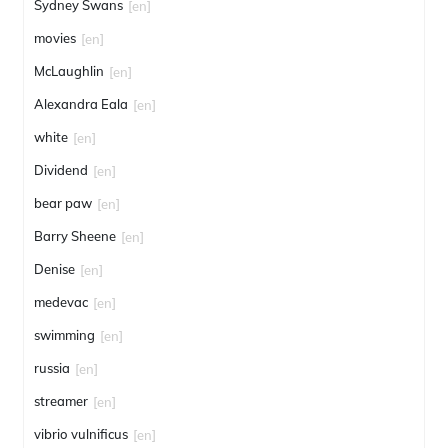
Sydney Swans
[en]
movies
[en]
McLaughlin
[en]
Alexandra Eala
[en]
white
[en]
Dividend
[en]
bear paw
[en]
Barry Sheene
[en]
Denise
[en]
medevac
[en]
swimming
[en]
russia
[en]
streamer
[en]
vibrio vulnificus
[en]