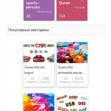
sports-
Quran
persons
-Частная
-Gloria Mary
30
114
Популярные викторины
Guess the car
Guess the
logos!
animated movie
character
15
7280
12
5333
Вопросы
Попытки
Вопросы
Попытки