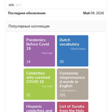
sidc
[en]
Последнее обновление
Май 09, 2026
Популярные коллекции
Pandemics
Dutch
Before Covid
vocabulary
19
-Gloria Mary
-Частная
14
30
Celebrities
Commonly
who survived
mispronounce
COVID 19
d words in
English
-Частная
-John Dennis
G.Thomas
22
101
Hispanic
List of Surahs
celebrities and
from the Holy