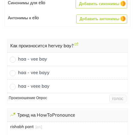
Синонимы для elio
Добавить синонимы
Антонимы к elio
Добавить антонимы
Как произносится hervey bay?
haa - vee bay
haa - vee bayy
haa - veee bay
Произношение Опрос
голос
Тренд на HowToPronounce
rishabh pant
[en]