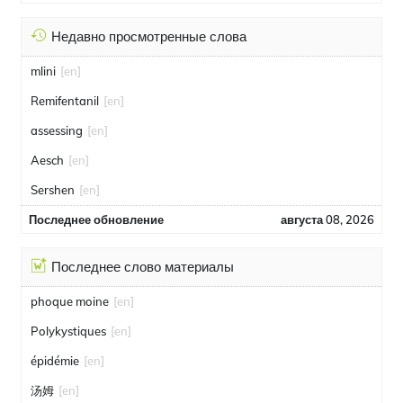
Недавно просмотренные слова
mlini
[en]
Remifentanil
[en]
assessing
[en]
Aesch
[en]
Sershen
[en]
Последнее обновление
августа 08, 2026
Последнее слово материалы
phoque moine
[en]
Polykystiques
[en]
épidémie
[en]
汤姆
[en]