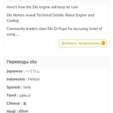
Here's how the Elio engine will keep its cool
Elio Motors reveal Technical Details About Engine and
Cooling
Community leaders slam Elio Di Rupo for accusing Israel of
using ...
Добавить предложение
Переводы elio
ヘリウム
Japanese :
Helium
Indonesian :
helio
Spanish :
ஹீலியம்
Tamil :
氦
Chinese :
हीलियम
Hindi :