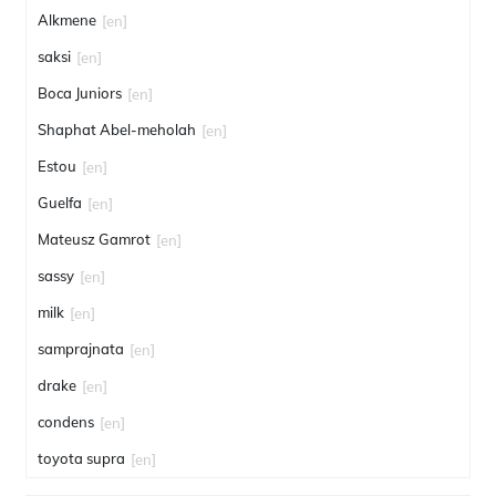
Alkmene
[en]
saksi
[en]
Boca Juniors
[en]
Shaphat Abel-meholah
[en]
Estou
[en]
Guelfa
[en]
Mateusz Gamrot
[en]
sassy
[en]
milk
[en]
samprajnata
[en]
drake
[en]
condens
[en]
toyota supra
[en]