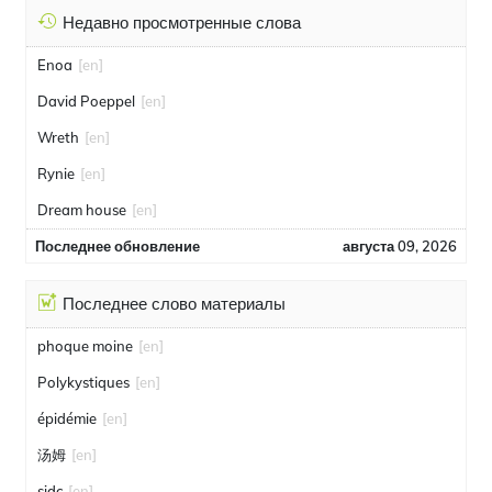
Недавно просмотренные слова
Enoa
[en]
David Poeppel
[en]
Wreth
[en]
Rynie
[en]
Dream house
[en]
Последнее обновление
августа 09, 2026
Последнее слово материалы
phoque moine
[en]
Polykystiques
[en]
épidémie
[en]
汤姆
[en]
sidc
[en]