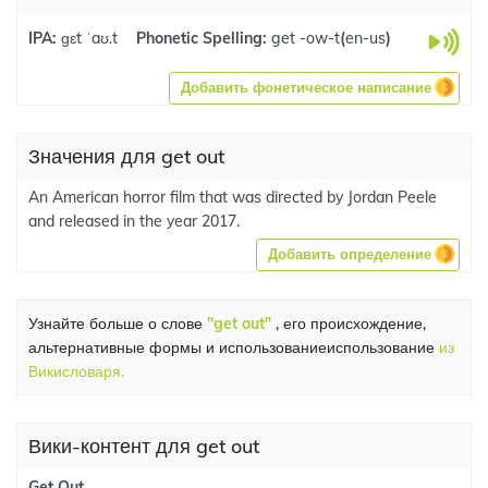
IPA:
ɡɛt ˈaʊ.t
Phonetic Spelling:
get -ow-t
(
en-us
)
Добавить фонетическое написание
Значения для get out
An American horror film that was directed by Jordan Peele
and released in the year 2017.
Добавить определение
Узнайте больше о слове
"get out"
, его происхождение,
альтернативные формы и использованиеиспользование
из
Викисловаря.
Вики-контент для get out
Get Out