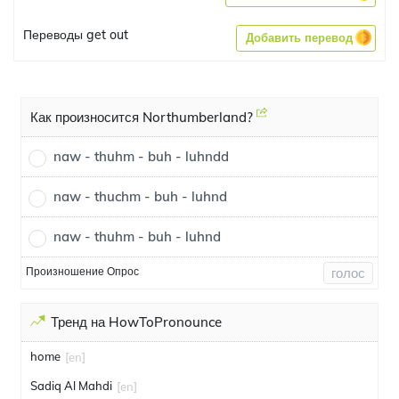
Переводы get out
Добавить перевод
Как произносится Northumberland?
naw - thuhm - buh - luhndd
naw - thuchm - buh - luhnd
naw - thuhm - buh - luhnd
Произношение Опрос
голос
Тренд на HowToPronounce
home
[en]
Sadiq Al Mahdi
[en]