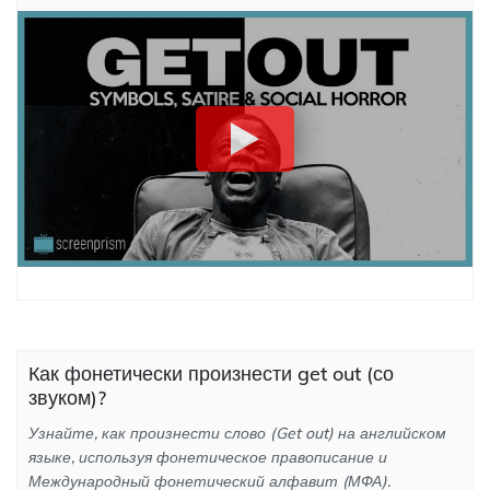
Как фонетически произнести get out (со
звуком)?
Узнайте, как произнести слово (Get out) на английском
языке, используя фонетическое правописание и
Международный фонетический алфавит (МФА).