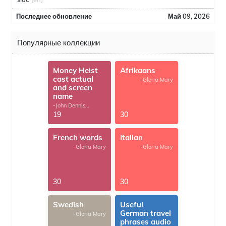
Последнее обновление
Май 09, 2026
Популярные коллекции
Money Heist
Afrikaans
cast actual
-Gloria Mary
and screen
name
-John Dennis
G.Thomas
19
30
French words
Italian
-Gloria Mary
-Gloria Mary
30
30
Swedish
Useful
German travel
-Gloria Mary
phrases audio