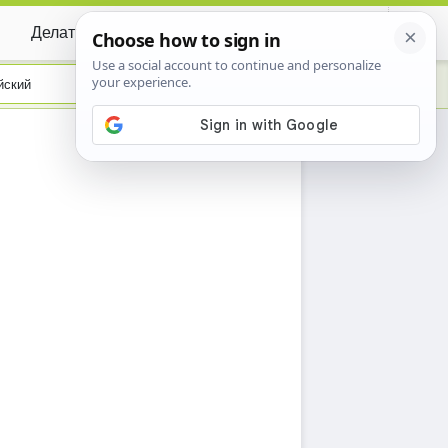
Делать вклад
Certificate
йский