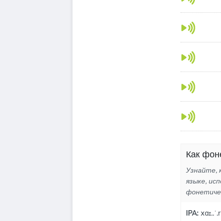
Как фон
Узнайте, 
языке, ис
фонетиче
IPA:
xaɪ..ˈ