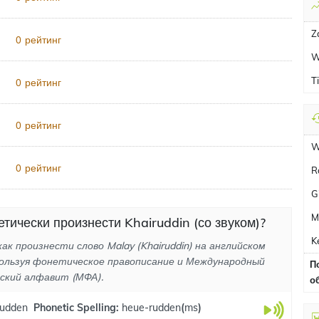
Z
рейтинг
0
W
T
рейтинг
0
рейтинг
0
W
рейтинг
0
R
G
M
етически произнести Khairuddin (со звуком)?
K
как произнести слово Malay (Khairuddin) на английском
пользуя фонетическое правописание и Международный
П
ский алфавит (МФА).
о
.rudden
Phonetic Spelling:
heue-rudden
(
ms
)