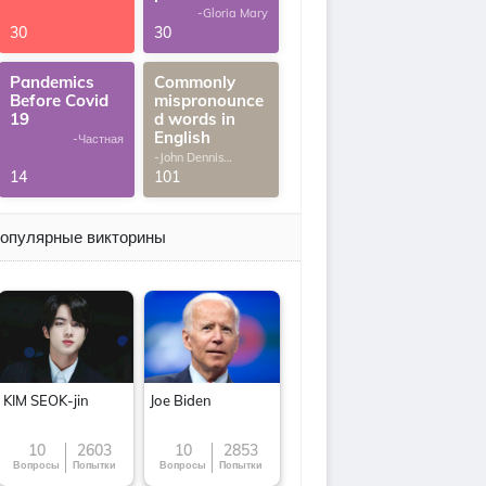
-Gloria Mary
30
30
Pandemics
Commonly
Before Covid
mispronounce
19
d words in
English
-Частная
-John Dennis
G.Thomas
14
101
опулярные викторины
KIM SEOK-jin
Joe Biden
10
2603
10
2853
Вопросы
Попытки
Вопросы
Попытки