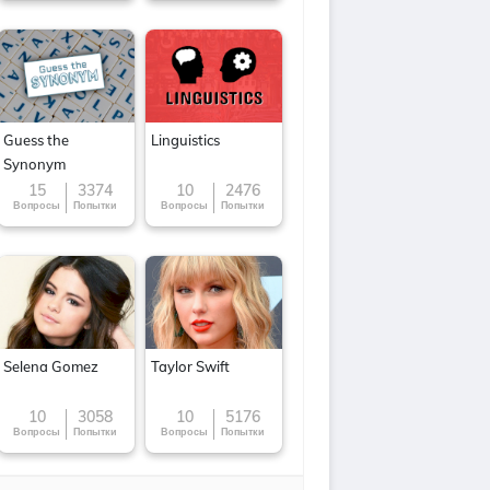
Guess the
Linguistics
Synonym
15
3374
10
2476
Вопросы
Попытки
Вопросы
Попытки
Selena Gomez
Taylor Swift
10
3058
10
5176
Вопросы
Попытки
Вопросы
Попытки