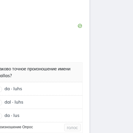
аково точное произношение имени
allas?
da · luhs
dal · luhs
da · lus
оизношение Опрос
голос