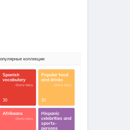
опулярные коллекции
Spanish
Popular food
vocabulary
and drinks
-Gloria Mary
-Gloria Mary
30
30
Afrikaans
Hispanic
celebrities and
-Gloria Mary
sports-
persons