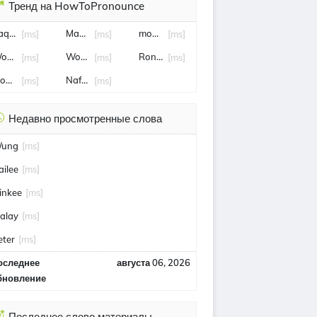
Тренд на HowToPronounce
aquan
Mamadou Niang
mohamad hasan
[ms]
[ms]
[ms]
ong Tat Meng
Wong Kah Woh
Ronald Kiandee
[ms]
[ms]
[ms]
iong King Sing
Nafuzi Zain
[ms]
[ms]
Недавно просмотренные слова
ung
[ms]
ailee
[ms]
inkee
[ms]
alay
[ms]
eter
[ms]
оследнее
августа 06, 2026
бновление
Последнее слово материалы