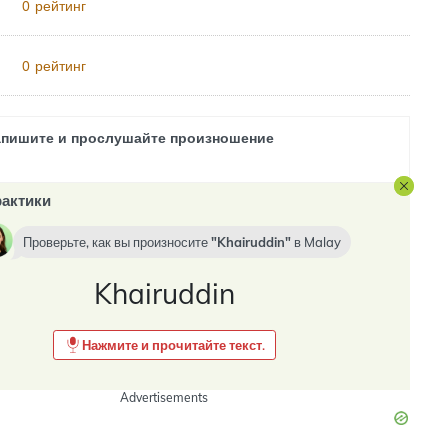
рейтинг
0
рейтинг
0
апишите и прослушайте произношение
актики
Проверьте, как вы произносите
Khairuddin
в
Malay
Khairuddin
Нажмите и прочитайте текст.
Advertisements