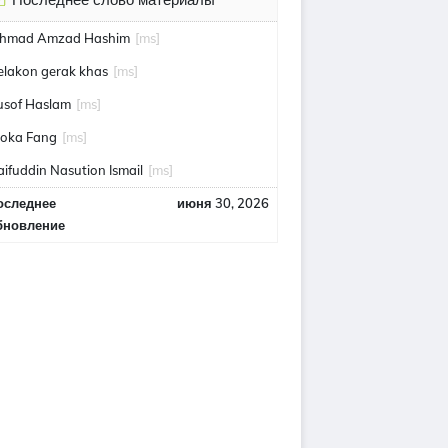
hmad Amzad Hashim
[ms]
elakon gerak khas
[ms]
usof Haslam
[ms]
oka Fang
[ms]
aifuddin Nasution Ismail
[ms]
оследнее
июня 30, 2026
бновление