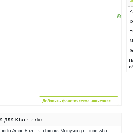
A
p
Y
M
S
П
о
Добавить фонетическое написание
я для Khairuddin
uddin Aman Razali is a famous Malaysian politician who