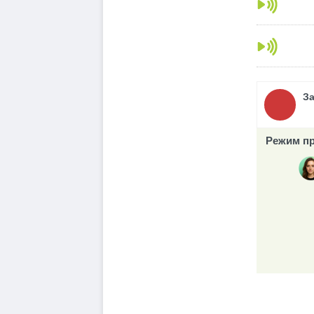
З
Режим пр