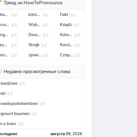
Тренд на HowToPronounce
dward Miszczak
katowice
Fakt
[pl]
[pl]
[pl]
arosław Kaczyński
Wybory
Ksiądz
[pl]
[pl]
[pl]
inga Rusin
Deszcz
Katarzyna Kawa
[pl]
[pl]
[pl]
eymar
Strajk
Karol Angielski
[pl]
[pl]
[pl]
aciej Kurzajewski
zjawisko
Czaplinek
[pl]
[pl]
[pl]
Недавно просмотренные слова
rawdziwe
[pl]
ycki
[pl]
rawdopodobieństwo
[pl]
ygmunt bauman
[pl]
im o brien
[pl]
оследнее
августа 08, 2026