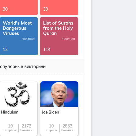
30
30
World's Most
List of Surahs
Dangerous
from the Holy
Viruses
Quran
-Частная
-Частная
12
114
опулярные викторины
Hinduism
Joe Biden
10
2172
10
2853
Вопросы
Попытки
Вопросы
Попытки