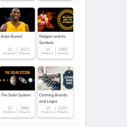
Kobe Bryant
Religion and its
Symbols
10
2021
15
1887
Вопросы
Попытки
Вопросы
Попытки
The Solar System
Clothing Brands
and Logos
10
3664
15
2183
Вопросы
Попытки
Вопросы
Попытки