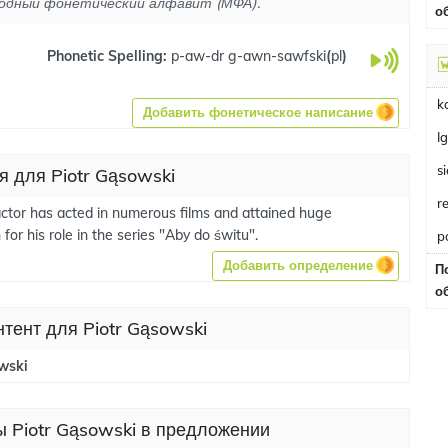
одный фонетический алфавит (МФА).
о
Phonetic Spelling:
p-aw-dr g-awn-sawfski
(
pl
)
k
Добавить фонетическое написание
I
s
я для Piotr Gąsowski
r
actor has acted in numerous films and attained huge
 for his role in the series "Aby do świtu".
p
Добавить определение
П
о
нтент для Piotr Gąsowski
wski
 Piotr Gąsowski в предложении