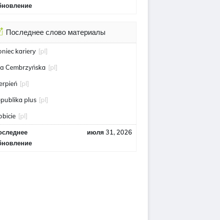
бновление
Последнее слово материалы
oniec kariery
[pl]
ga Cembrzyńska
[pl]
ierpień
[pl]
epublika plus
[pl]
obicie
[pl]
оследнее
июля 31, 2026
бновление