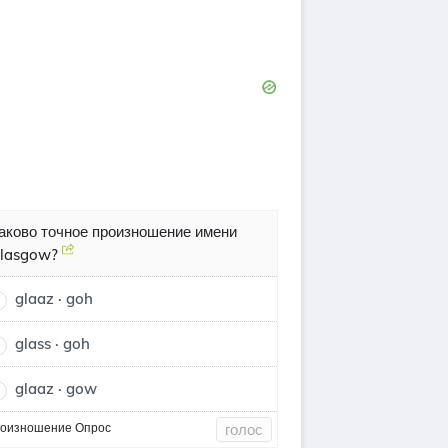
аково точное произношение имени
lasgow?
glaaz · goh
glass · goh
glaaz · gow
оизношение Опрос
голос