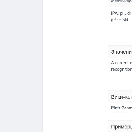
Междунар
IPA:
pʲˈɔ.dr
ɡ.ɔ̃.sɔfski
Значени
A current 
recognition
Вики-ко
Piotr Gąso
Примеры