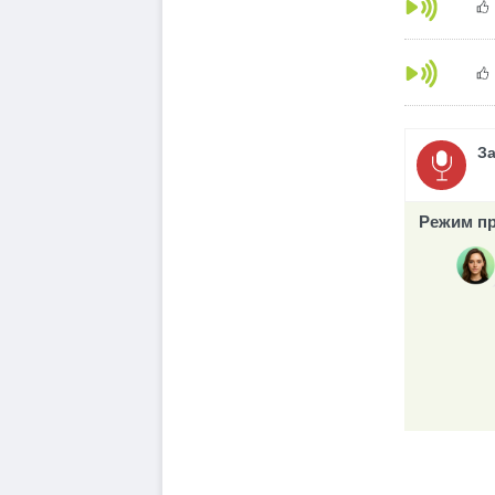
З
Режим пр