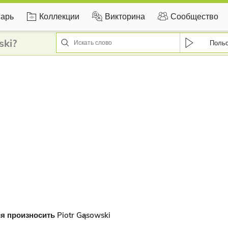
арь
Коллекции
Викторина
Сообщество
ski?
Поль
я произносить Piotr Gąsowski