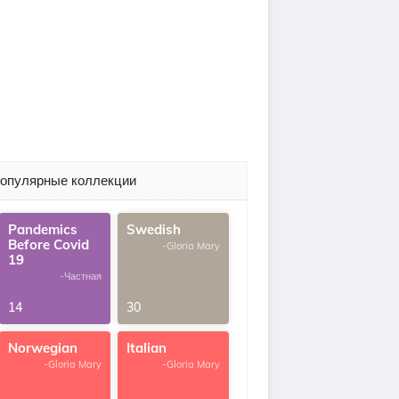
опулярные коллекции
Pandemics
Swedish
Before Covid
-Gloria Mary
19
-Частная
14
30
Norwegian
Italian
-Gloria Mary
-Gloria Mary