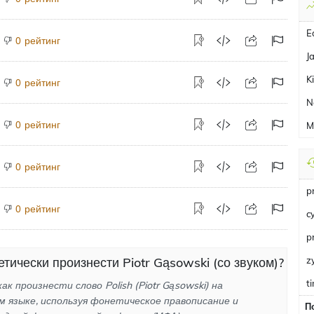
E
рейтинг
0
J
K
рейтинг
0
N
рейтинг
0
M
рейтинг
0
p
рейтинг
0
c
p
тически произнести Piotr Gąsowski (со звуком)?
z
t
ак произнести слово Polish (Piotr Gąsowski) на
м языке, используя фонетическое правописание и
П