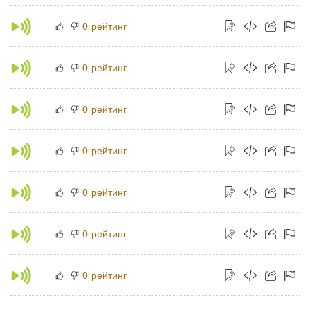
рейтинг
0
рейтинг
0
рейтинг
0
рейтинг
0
рейтинг
0
рейтинг
0
рейтинг
0