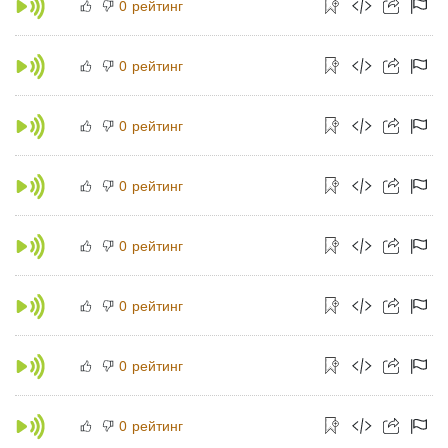
рейтинг
0
рейтинг
0
рейтинг
0
рейтинг
0
рейтинг
0
рейтинг
0
рейтинг
0
рейтинг
0