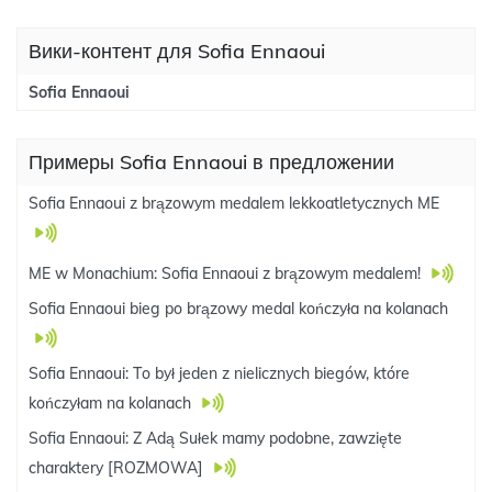
Вики-контент для Sofia Ennaoui
Sofia Ennaoui
Примеры Sofia Ennaoui в предложении
Sofia Ennaoui z brązowym medalem lekkoatletycznych ME
ME w Monachium: Sofia Ennaoui z brązowym medalem!
Sofia Ennaoui bieg po brązowy medal kończyła na kolanach
Sofia Ennaoui: To był jeden z nielicznych biegów, które
kończyłam na kolanach
Sofia Ennaoui: Z Adą Sułek mamy podobne, zawzięte
charaktery [ROZMOWA]