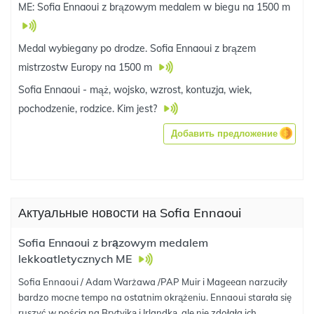
ME: Sofia Ennaoui z brązowym medalem w biegu na 1500 m
Medal wybiegany po drodze. Sofia Ennaoui z brązem
mistrzostw Europy na 1500 m
Sofia Ennaoui - mąż, wojsko, wzrost, kontuzja, wiek,
pochodzenie, rodzice. Kim jest?
Добавить предложение
Актуальные новости на Sofia Ennaoui
Sofia Ennaoui z brązowym medalem
lekkoatletycznych ME
Sofia Ennaoui / Adam Warżawa /PAP Muir i Mageean narzuciły
bardzo mocne tempo na ostatnim okrążeniu. Ennaoui starała się
ruszyć w pościg na Brytyjką i Irlandką, ale nie zdołała ich ...