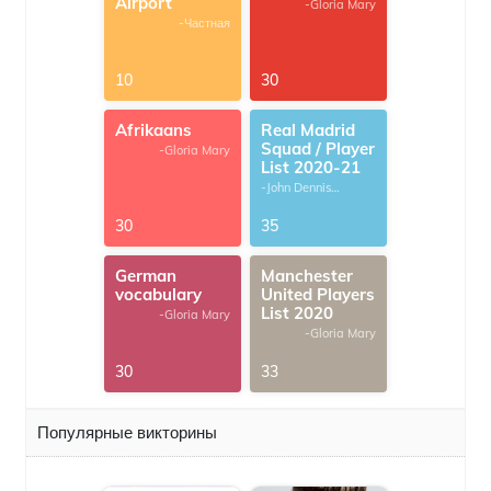
Airport
-Gloria Mary
-Частная
10
30
Afrikaans
Real Madrid
Squad / Player
-Gloria Mary
List 2020-21
-John Dennis
G.Thomas
30
35
German
Manchester
vocabulary
United Players
List 2020
-Gloria Mary
-Gloria Mary
30
33
Популярные викторины