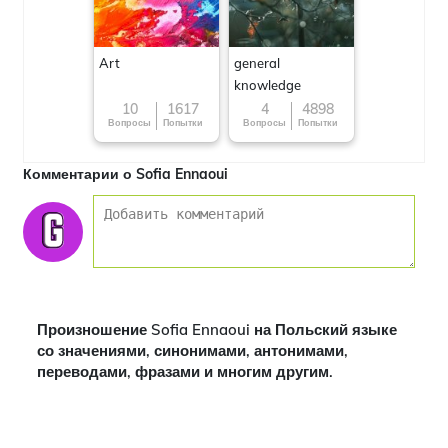
Art
general
knowledge
10
1617
4
4898
Вопросы
Попытки
Вопросы
Попытки
Комментарии о Sofia Ennaoui
Произношение Sofia Ennaoui на Польский языке
со значениями, синонимами, антонимами,
переводами, фразами и многим другим.