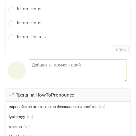
te-na-cious
te-na-cious
te-na-cio-u-s
голос
Тренд на HowToPronounce
европейское агентство по безопасности полётов
[ru]
lyubimyy
[ru]
москва
[ru]