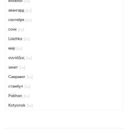
khokhol
[ru]
авангард
[ru]
сентября
[ru]
сочи
[ru]
Lisichka
[ru]
мир
[ru]
συντάξεις
[ru]
зенит
[ru]
Самравит
[ru]
стамбул
[ru]
Pakhan
[ru]
Kotyonok
[ru]