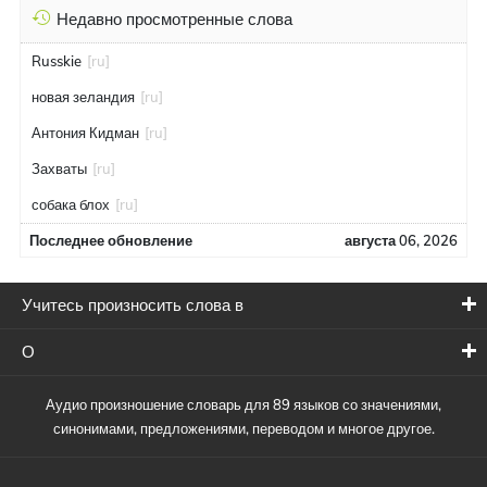
Недавно просмотренные слова
Russkie
[ru]
новая зеландия
[ru]
Антония Кидман
[ru]
Захваты
[ru]
собака блох
[ru]
Последнее обновление
августа 06, 2026
Учитесь произносить слова в
О
Аудио произношение словарь для 89 языков со значениями,
синонимами, предложениями, переводом и многое другое.