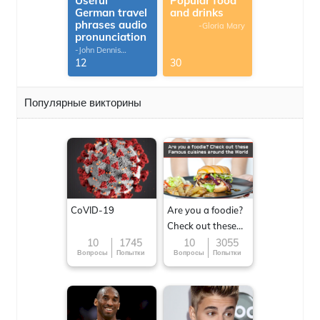
Useful
Popular food
German travel
and drinks
phrases audio
-Gloria Mary
pronunciation
-John Dennis
G.Thomas
12
30
Популярные викторины
CoVID-19
Are you a foodie?
Check out these
Famous cuisines
10
1745
10
3055
Вопросы
Попытки
Вопросы
Попытки
around the World