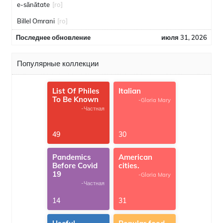
e-sănătate
[ro]
Billel Omrani
[ro]
Последнее обновление
июля 31, 2026
Популярные коллекции
List Of Philes
Italian
To Be Known
-Gloria Mary
-Частная
49
30
Pandemics
American
Before Covid
cities.
19
-Gloria Mary
-Частная
14
31