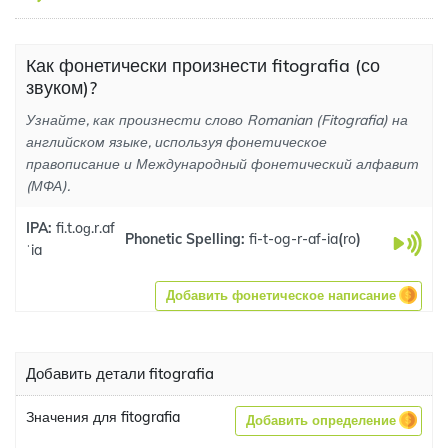
Как фонетически произнести fitografia (со
звуком)?
Узнайте, как произнести слово Romanian (Fitografia) на
английском языке, используя фонетическое
правописание и Международный фонетический алфавит
(МФА).
IPA:
fi.t.oɡ.r.af
Phonetic Spelling:
fi-t-og-r-af-ia
(
ro
)
ˈia
Добавить фонетическое написание
Добавить детали fitografia
Значения для fitografia
Добавить определение