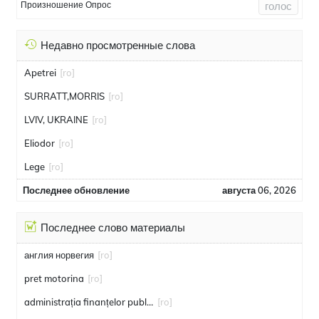
Произношение Опрос
голос
Недавно просмотренные слова
Apetrei
[ro]
SURRATT,MORRIS
[ro]
LVIV, UKRAINE
[ro]
Eliodor
[ro]
Lege
[ro]
Последнее обновление
августа 06, 2026
Последнее слово материалы
англия норвегия
[ro]
pret motorina
[ro]
administrația finanțelor publice
[ro]