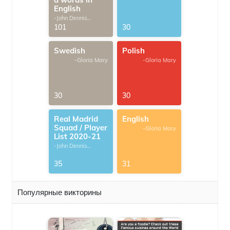
English
-John Dennis
G.Thomas
101
30
Swedish
Polish
-Gloria Mary
-Gloria Mary
30
30
Real Madrid
English
Squad / Player
-Gloria Mary
List 2020-21
-John Dennis
G.Thomas
35
31
Популярные викторины