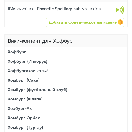
IPA:
xʌ.vbˈurk
Phonetic Spelling:
huh-vb-urk
(
ru
)
Добавить фонетическое написание
Вики-контент для Хофбург
Хофбург
Хофбург (Инсбрук)
Хофбургское копьё
Хомбург (Саар)
Хомбург (футбольный клуб)
Хомбург (шляпа)
Хохбург-Ах
Хомбург-Эрбах
Хомбург (Тургау)