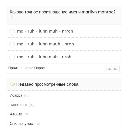
Каково точное произношение имени marilyn monroe?
ma - ruh - luhn muh - nrroh
ma - ruh - luhn muuh - nroh
ma - ruh - luhn muh - nroh
Произношение Опрос
голос
Недавно просмотренные слова
Исарра
[ru]
пирокинез
[ru]
Чаббак
[ru]
Спилиопулос
[ru]