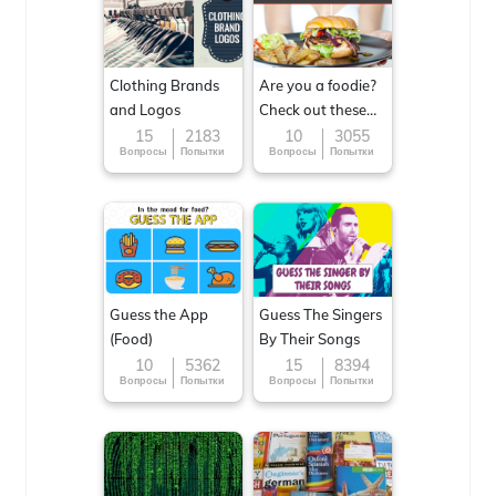
Clothing Brands
Are you a foodie?
and Logos
Check out these
Famous cuisines
15
2183
10
3055
Вопросы
Попытки
Вопросы
Попытки
around the World
Guess the App
Guess The Singers
(Food)
By Their Songs
10
5362
15
8394
Вопросы
Попытки
Вопросы
Попытки