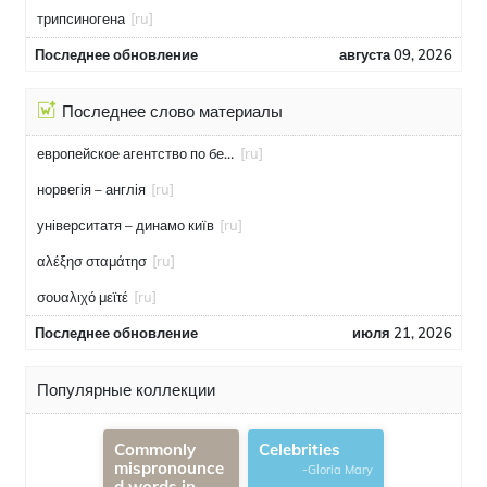
трипсиногена
[ru]
Последнее обновление
августа 09, 2026
Последнее слово материалы
европейское агентство по безопасности полётов
[ru]
норвегія – англія
[ru]
університатя – динамо київ
[ru]
αλέξησ σταμάτησ
[ru]
σουαλιχό μεϊτέ
[ru]
Последнее обновление
июля 21, 2026
Популярные коллекции
Commonly
Celebrities
mispronounce
-Gloria Mary
d words in