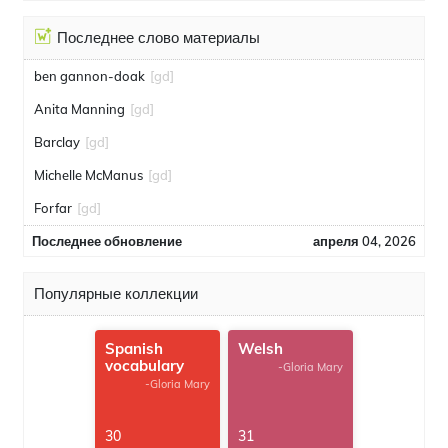
Последнее слово материалы
ben gannon-doak
[gd]
Anita Manning
[gd]
Barclay
[gd]
Michelle McManus
[gd]
Forfar
[gd]
Последнее обновление
апреля 04, 2026
Популярные коллекции
Spanish
Welsh
vocabulary
-Gloria Mary
-Gloria Mary
30
31