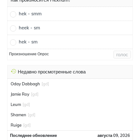
hek - smm
heek - sm
hek - sm
Произношение Опрос
голос
Недавно просмотренные слова
Oday Dabbagh
[gd]
Jamie Roy
[gd]
Leum
[gd]
Shamen
[gd]
Ruige
[gd]
Последнее обновление
августа 09, 2026