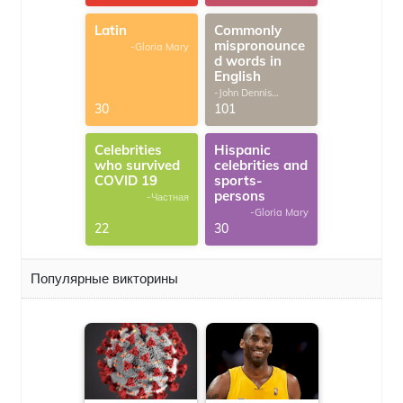
Latin
Commonly
mispronounce
-Gloria Mary
d words in
English
-John Dennis
G.Thomas
30
101
Celebrities
Hispanic
who survived
celebrities and
COVID 19
sports-
persons
-Частная
-Gloria Mary
22
30
Популярные викторины