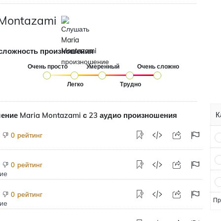
 Montazami
сложность произношения
Очень просто
Умеренный
Очень сложно
Легко
Трудно
К
ение Maria Montazami с 23 аудио произношения
рейтинг
0
рейтинг
0
рейтинг
0
Пр