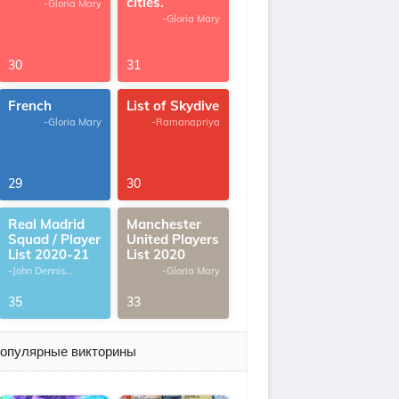
cities.
-Gloria Mary
-Gloria Mary
30
31
French
List of Skydive
-Gloria Mary
-Ramanapriya
29
30
Real Madrid
Manchester
Squad / Player
United Players
List 2020-21
List 2020
-John Dennis
-Gloria Mary
G.Thomas
35
33
опулярные викторины