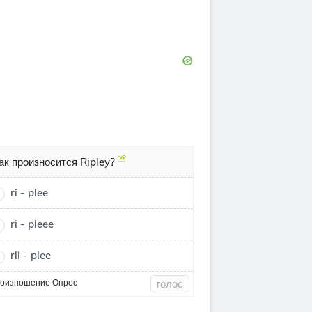
ак произносится Ripley?
ri - plee
ri - pleee
rii - plee
оизношение Опрос
голос