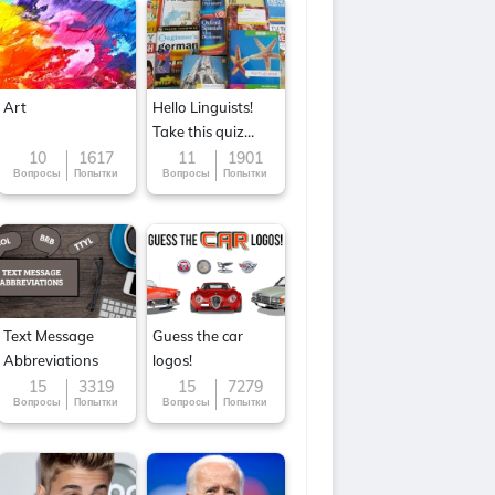
Art
Hello Linguists!
Take this quiz
now!
10
1617
11
1901
Вопросы
Попытки
Вопросы
Попытки
Text Message
Guess the car
Abbreviations
logos!
15
3319
15
7279
Вопросы
Попытки
Вопросы
Попытки