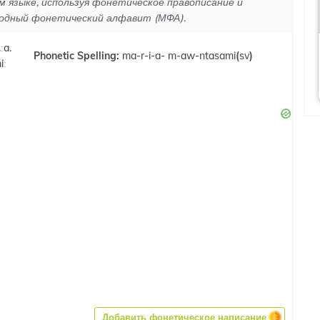
м языке, используя фонетическое правописание и
одный фонетический алфавит (МФА).
ːa.
Phonetic Spelling:
ma-r-i-a- m-aw-ntasami
(
sv
)
iː
Добавить фонетическое написание