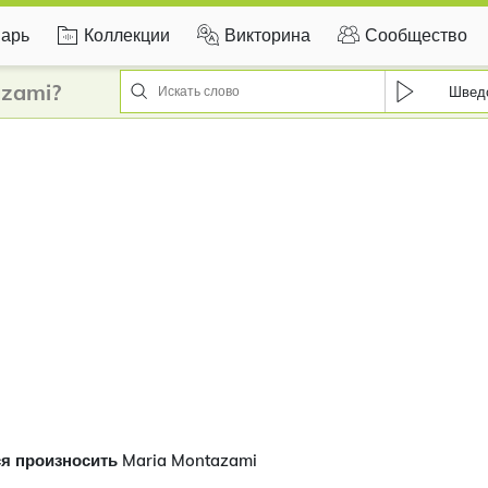
арь
Коллекции
Викторина
Сообщество
azami?
Швед
я произносить Maria Montazami