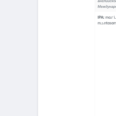
английско
Междунар
IPA:
ma.rˈi..
m.ɔ.ntasam