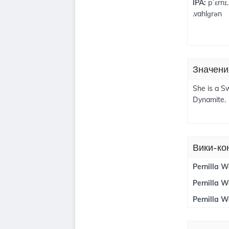
IPA:
pˈɛrnɪ.
.vahlɡrən
Значени
She is a S
Dynamite.
Вики-ко
Pernilla 
Pernilla 
Pernilla W