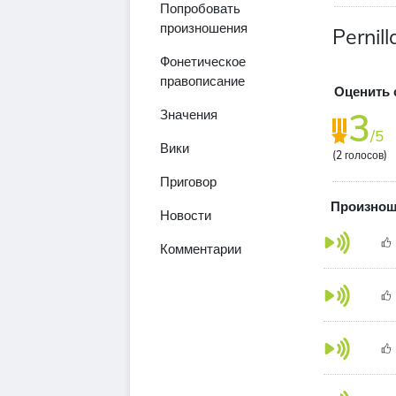
Попробовать
произношения
Pernil
Фонетическое
правописание
Оценить 
3
Значения
/5
Вики
(
2
голосов)
Приговор
Произноше
Новости
Комментарии