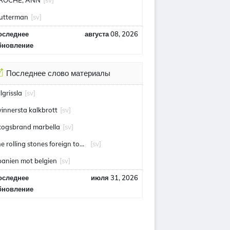
ROCHE, ANN
[sv]
utterman
[sv]
оследнее
августа 08, 2026
бновление
Последнее слово материалы
llgrissla
[sv]
vinnersta kalkbrott
[sv]
kogsbrand marbella
[sv]
the rolling stones foreign tongues
[sv]
panien mot belgien
[sv]
оследнее
июля 31, 2026
бновление