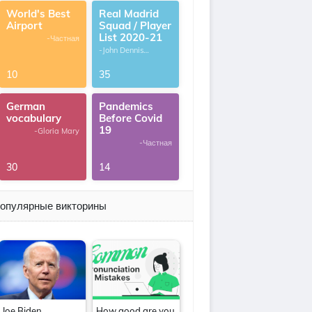
World's Best
Real Madrid
Airport
Squad / Player
List 2020-21
-Частная
-John Dennis
G.Thomas
10
35
German
Pandemics
vocabulary
Before Covid
19
-Gloria Mary
-Частная
30
14
опулярные викторины
Joe Biden
How good are you