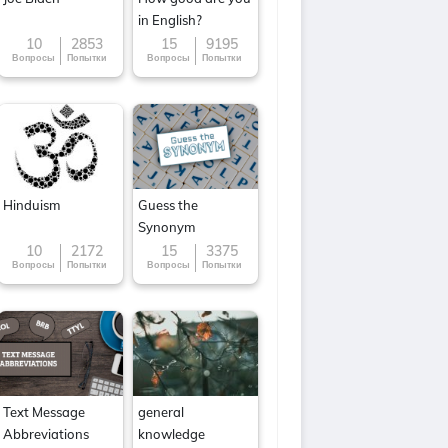
in English?
10
2853
15
9195
Вопросы
Попытки
Вопросы
Попытки
Hinduism
Guess the
Synonym
10
2172
15
3375
Вопросы
Попытки
Вопросы
Попытки
Text Message
general
Abbreviations
knowledge