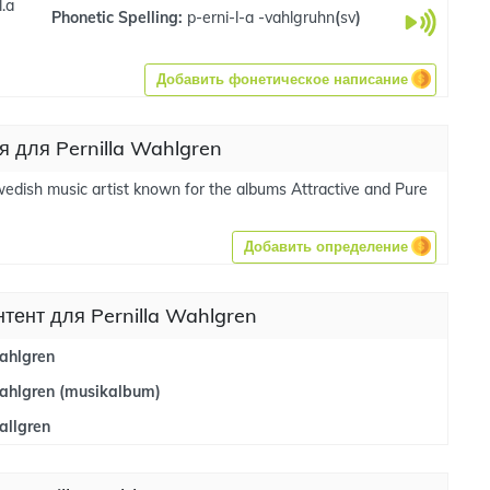
l.a
Phonetic Spelling:
p-erni-l-a -vahlgruhn
(
sv
)
Добавить фонетическое написание
я для Pernilla Wahlgren
wedish music artist known for the albums Attractive and Pure
Добавить определение
нтент для Pernilla Wahlgren
Wahlgren
Wahlgren (musikalbum)
allgren