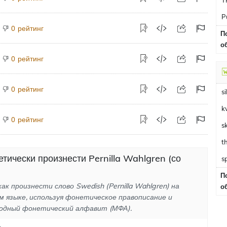
T
P
рейтинг
0
П
о
рейтинг
0
рейтинг
0
si
k
рейтинг
0
s
етически произнести Pernilla Wahlgren (со
s
П
ак произнести слово Swedish (Pernilla Wahlgren) на
о
м языке, используя фонетическое правописание и
одный фонетический алфавит (МФА).