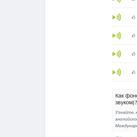
Как фон
звуком)?
Узнайте, к
английско
Междунар