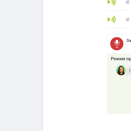
З
Режим пр