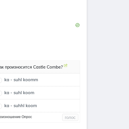
ак произносится Castle Combe?
ka - suhl koomm
ka - suhl koom
ka - suhhl koom
оизношение Опрос
голос