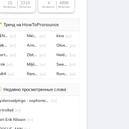
15
3319
4
4898
Вопросы
Попытки
Вопросы
Попытки
Тренд на HowToPronounce
ENRIK STENSON
Niklas Eriksson
kina
[sv]
[sv]
[sv]
alköping
Armand Duplantis
Oliver Solberg
[sv]
[sv]
[sv]
artin Filander
Zlatan Ibrahimović
Heidi Weng
[sv]
[sv]
[sv]
rok
Miljöpartiet
Swedbank
[sv]
[sv]
[sv]
MHI
Ramon Pascal Lundqvist
Romina Pourmokhtari
[sv]
[sv]
[sv]
Недавно просмотренные слова
Hysterosalpingo - oophorectomy
[sv]
ortrollad
[sv]
arl-Erik Nilsson
[sv]