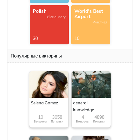
Polish
World's Best
Airport
-Gloria Mary
-Частная
30
10
Популярные викторины
Selena Gomez
general
knowledge
10
3058
4
4898
Вопросы
Попытки
Вопросы
Попытки