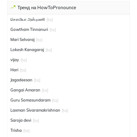
Тренд на HowToPronounce
சௌமியா அன்புமணி
[ta]
Gowtham Tinnanuri
[ta]
Mari Selvaraj
[ta]
Lokesh Kanagaraj
[ta]
vijay
[ta]
Hari
[ta]
Jagadeesan
[ta]
Gangai Amaran
[ta]
Guru Somasundaram
[ta]
Laxman Sivaramakrishnan
[ta]
Saroja devi
[ta]
Trisha
[ta]