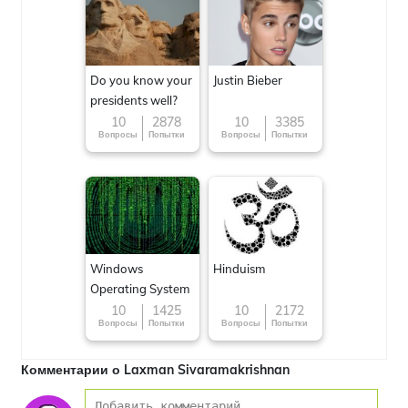
Do you know your
Justin Bieber
presidents well?
10
2878
10
3385
Вопросы
Попытки
Вопросы
Попытки
Windows
Hinduism
Operating System
10
1425
10
2172
Вопросы
Попытки
Вопросы
Попытки
Комментарии о Laxman Sivaramakrishnan