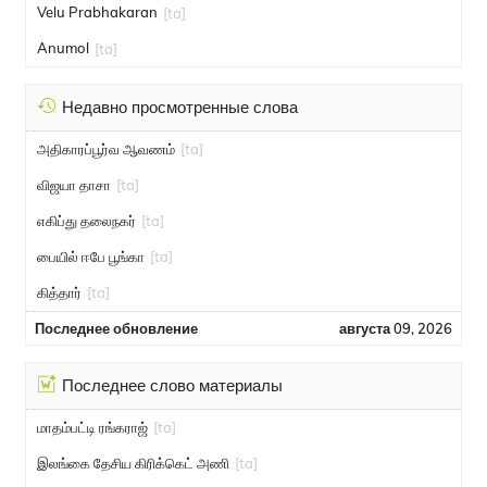
Velu Prabhakaran
[ta]
Anumol
[ta]
Недавно просмотренные слова
அதிகாரப்பூர்வ ஆவணம்
[ta]
விஜயா தாசா
[ta]
எகிப்து தலைநகர்
[ta]
பையில் ஈபே பூங்கா
[ta]
கித்தார்
[ta]
Последнее обновление
августа 09, 2026
Последнее слово материалы
மாதம்பட்டி ரங்கராஜ்
[ta]
இலங்கை தேசிய கிரிக்கெட் அணி
[ta]