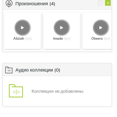
‹
›
Произношения
(4)
Aliziah
[en]
Imade
[en]
Olwero
[en]
Аудио коллекции
(0)
Коллекции не добавлены