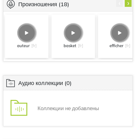
‹
›
Произношения
(18)
auteur
[fr]
basket
[fr]
efficher
[fr]
Аудио коллекции
(0)
Коллекции не добавлены