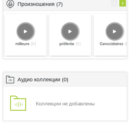
‹
›
Произношения
(7)
milleure
[fr]
prèferèe
[fr]
Genocidaires
[fr]
Аудио коллекции
(0)
Коллекции не добавлены