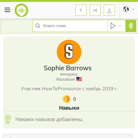
Sophie Barrows
женщина,
Малайзия
Участник HowToPronounce с ноябрь 2019 г.
0
Навыки
Никаких навыков добавлены.