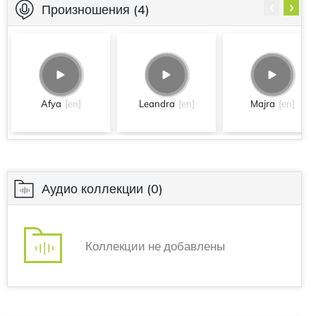
‹
›
Произношения
(4)
Afya
[en]
Leandra
[en]
Majra
[en]
Аудио коллекции
(0)
Коллекции не добавлены