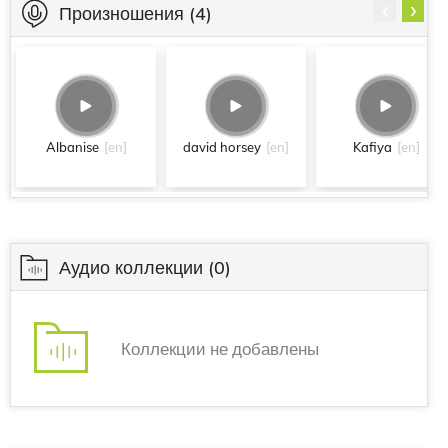
‹
›
Произношения
(4)
Albanise
[en]
david horsey
[en]
Kafiya
[en]
Аудио коллекции
(0)
Коллекции не добавлены