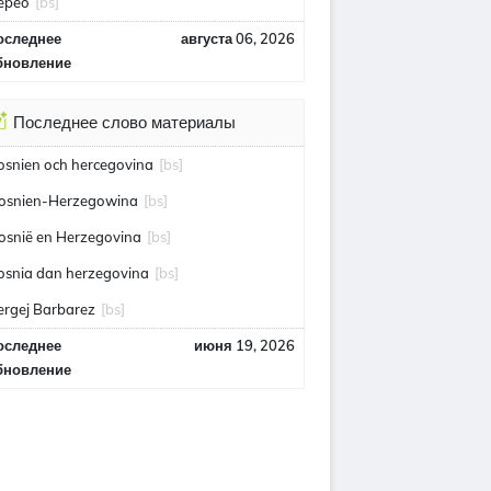
epeo
[bs]
оследнее
августа 06, 2026
бновление
Последнее слово материалы
osnien och hercegovina
[bs]
osnien-Herzegowina
[bs]
osnië en Herzegovina
[bs]
osnia dan herzegovina
[bs]
ergej Barbarez
[bs]
оследнее
июня 19, 2026
бновление