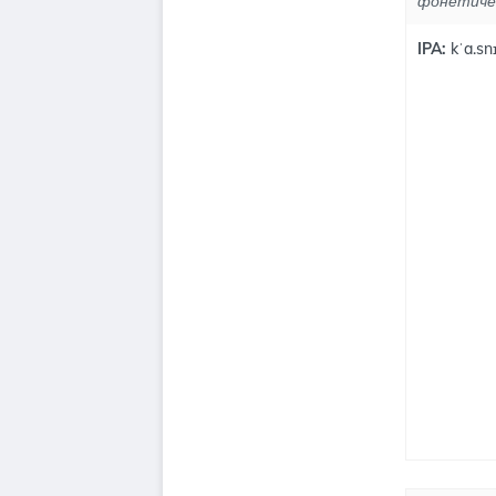
фонетиче
IPA:
kˈa.sn