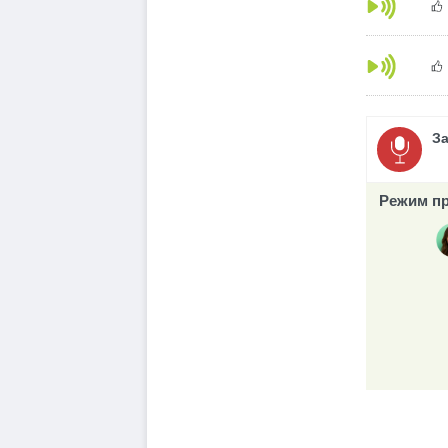
З
Режим пр