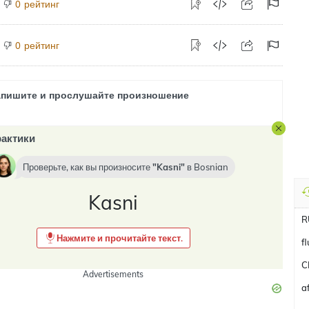
рейтинг
0
рейтинг
0
апишите и прослушайте произношение
актики
Проверьте, как вы произносите
Kasni
в
Bosnian
Kasni
R
Нажмите и прочитайте текст.
f
C
Advertisements
a