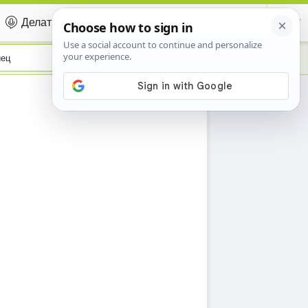
Делать вклад
Certificate
иец