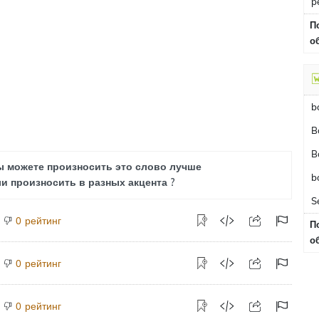
p
П
о
b
B
B
ы можете произносить это слово лучше
b
и произносить в разных акцента ?
S
рейтинг
0
П
о
рейтинг
0
рейтинг
0