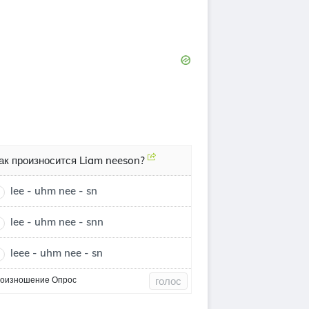
ак произносится Liam neeson?
lee - uhm nee - sn
lee - uhm nee - snn
leee - uhm nee - sn
оизношение Опрос
голос