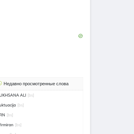
Недавно просмотренные слова
UKHSANA ALI
[bs]
luktuacija
[bs]
RN
[bs]
firmiran
[bs]