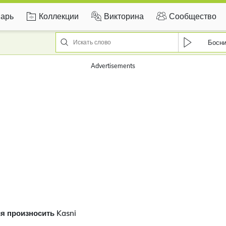
арь
Коллекции
Викторина
Сообщество
Босн
Advertisements
я произносить Kasni