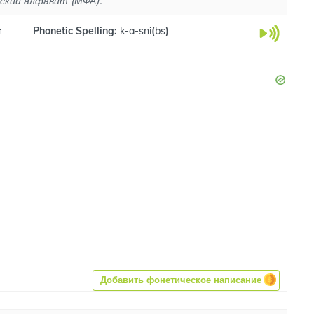
ский алфавит (МФА).
ɪ
Phonetic Spelling:
k-a-sni
(
bs
)
Добавить фонетическое написание