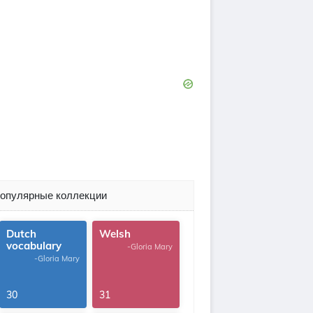
опулярные коллекции
Dutch
Welsh
vocabulary
-Gloria Mary
-Gloria Mary
30
31