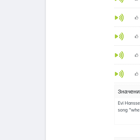
Значени
Evi Hansse
song "when