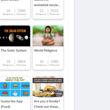
animated movie
character
10
3385
12
5333
Вопросы
Попытки
Вопросы
Попытки
The Solar System
World Religions
10
3664
10
3360
Вопросы
Попытки
Вопросы
Попытки
Guess the App
Are you a foodie?
(Food)
Check out these