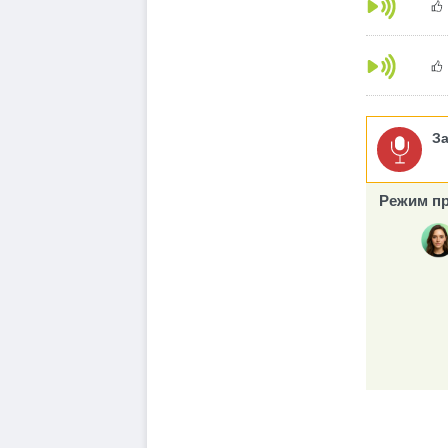
З
Режим пр