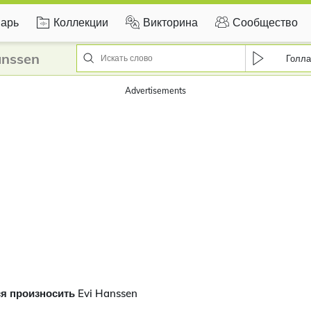
арь
Коллекции
Викторина
Сообщество
anssen
Голла
Advertisements
я произносить Evi Hanssen