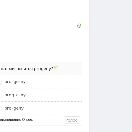
ак произносится progeny?
pro-ge-ny
prog-e-ny
pro-geny
оизношение Опрос
голос