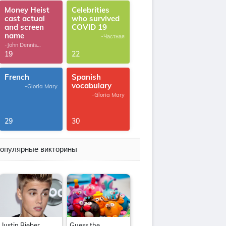
Money Heist
Celebrities
cast actual
who survived
and screen
COVID 19
name
-Частная
-John Dennis
G.Thomas
19
22
French
Spanish
vocabulary
-Gloria Mary
-Gloria Mary
29
30
опулярные викторины
Justin Bieber
Guess the