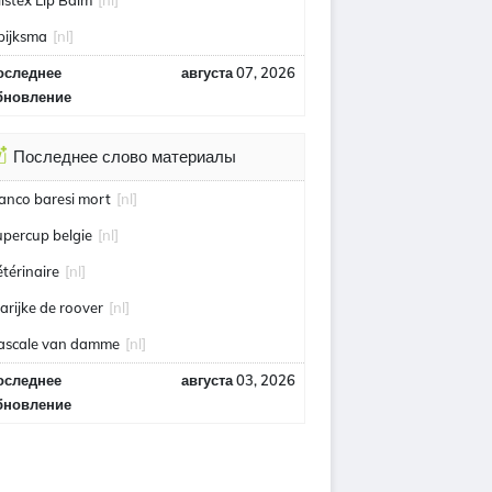
listex Lip Balm
[nl]
pijksma
[nl]
оследнее
августа 07, 2026
бновление
Последнее слово материалы
ranco baresi mort
[nl]
upercup belgie
[nl]
étérinaire
[nl]
arijke de roover
[nl]
ascale van damme
[nl]
оследнее
августа 03, 2026
бновление