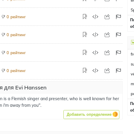
B
S
рейтинг
0
П
о
рейтинг
0
рейтинг
0
f
s
рейтинг
0
v
m
я для Evi Hanssen
p
n is a Flemish singer and presenter, who is well known for her
П
 i'm away from you".
о
Добавить определение