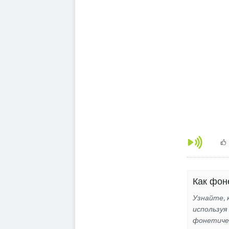
Как фоне
Узнайте, к
используя
фонетиче