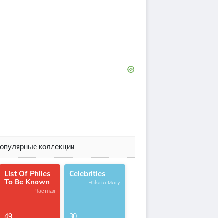
опулярные коллекции
List Of Philes
Celebrities
To Be Known
-Gloria Mary
-Частная
49
30