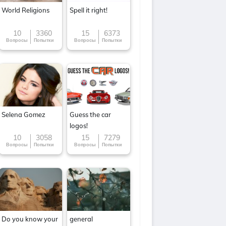
World Religions
Spell it right!
10
3360
15
6373
Вопросы
Попытки
Вопросы
Попытки
Selena Gomez
Guess the car
logos!
10
3058
15
7279
Вопросы
Попытки
Вопросы
Попытки
Do you know your
general