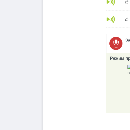
З
Режим пр