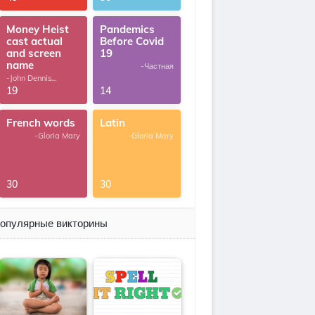
Money Heist
Pandemics
cast actual
Before Covid
and screen
19
name
-Частная
-John Dennis
G.Thomas
19
14
French words
Latin
-Gloria Mary
-Gloria Mary
30
30
опулярные викторины