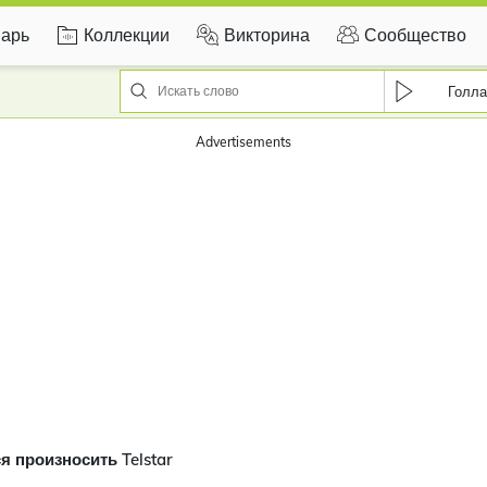
арь
Коллекции
Викторина
Сообщество
Голла
Advertisements
я произносить Telstar