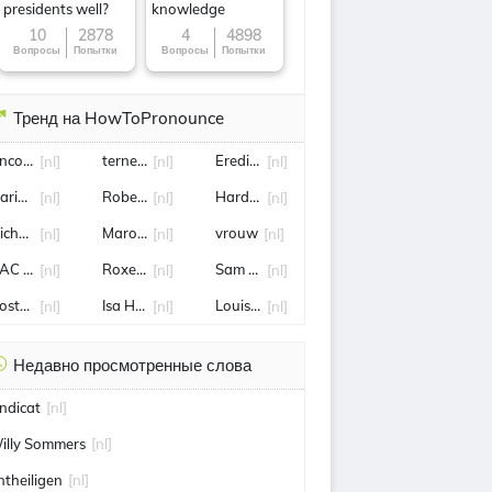
presidents well?
knowledge
10
2878
4
4898
Вопросы
Попытки
Вопросы
Попытки
Тренд на HowToPronounce
nco Jansen
terneuzen
Eredivisie
[nl]
[nl]
[nl]
arianne Zwagerman
Robert Gesink
Hardenberg
[nl]
[nl]
[nl]
ichael reiziger
Marokko
vrouw
[nl]
[nl]
[nl]
AC Breda
Roxeanne Hazes
Sam Lammers
[nl]
[nl]
[nl]
ostenrijk
Isa Hoes
Louis Van Gaal
[nl]
[nl]
[nl]
Недавно просмотренные слова
indicat
[nl]
illy Sommers
[nl]
ntheiligen
[nl]