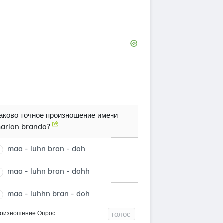
аково точное произношение имени
arlon brando?
maa - luhn bran - doh
maa - luhn bran - dohh
maa - luhhn bran - doh
оизношение Опрос
голос