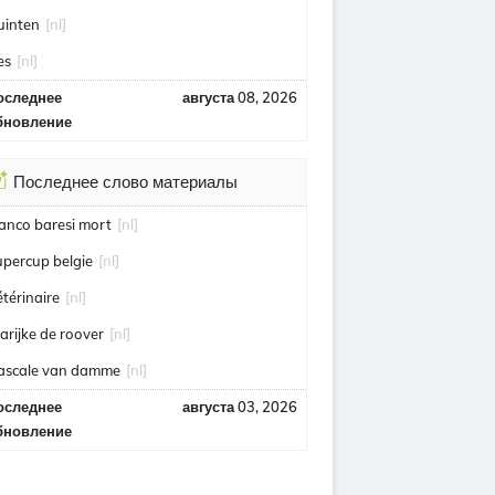
uinten
[nl]
es
[nl]
оследнее
августа 08, 2026
бновление
Последнее слово материалы
ranco baresi mort
[nl]
upercup belgie
[nl]
étérinaire
[nl]
arijke de roover
[nl]
ascale van damme
[nl]
оследнее
августа 03, 2026
бновление