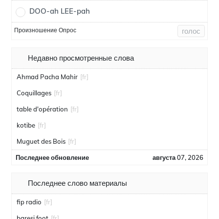
DOO-ah LEE-pah
Произношение Опрос
голос
Недавно просмотренные слова
Ahmad Pacha Mahir
[fr]
Coquillages
[fr]
table d'opération
[fr]
kotibe
[fr]
Muguet des Bois
[fr]
Последнее обновление
августа 07, 2026
Последнее слово материалы
fip radio
[fr]
baresi foot
[fr]