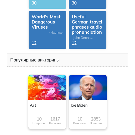
30
30
World's Most
Useful
Dangerous
German travel
Viruses
phrases audio
pronunciation
-Частная
-John Dennis
G.Thomas
12
12
Популярные викторины
Art
Joe Biden
10
1617
10
2853
Вопросы
Попытки
Вопросы
Попытки