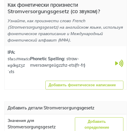
Как фонетически произнести
Stromversorgungsgesetz (со звуком)?
Узнайте, как произнести слово French
(Stromversorgungsgesetz) на английском языке, используя
фонетическое правописание и Международный
фонетический алфавит (МФА).
IPA:
stʁɔ.mvɛʁsɔ
Phonetic Spelling:
straw-
ʁɡœ̃ɡzʒz
mversawrgeũgzzhz-ets
(
fr-fr
)
ˈɛts
Добавить фонетическое написание
Добавить детали Stromversorgungsgesetz
Значения для
Добавить
Stromversorgungsgesetz
определение