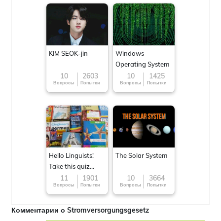
KIM SEOK-jin
Windows
Operating System
10
2603
10
1425
Вопросы
Попытки
Вопросы
Попытки
Hello Linguists!
The Solar System
Take this quiz
now!
11
1901
10
3664
Вопросы
Попытки
Вопросы
Попытки
Комментарии о Stromversorgungsgesetz