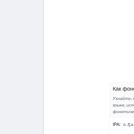
Как фон
Узнайте, 
языке, ис
фонетиче
IPA:
ˈɑː.tʃ.