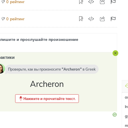
рейтинг
0
рейтинг
0
апишите и прослушайте произношение
актики
Проверьте, как вы произносите
Archeron
в
Greek
Archeron
α
Нажмите и прочитайте текст.
I
g
m