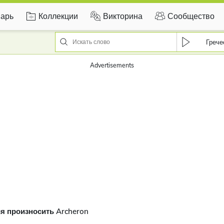
арь
Коллекции
Викторина
Сообщество
Грече
я произносить Archeron