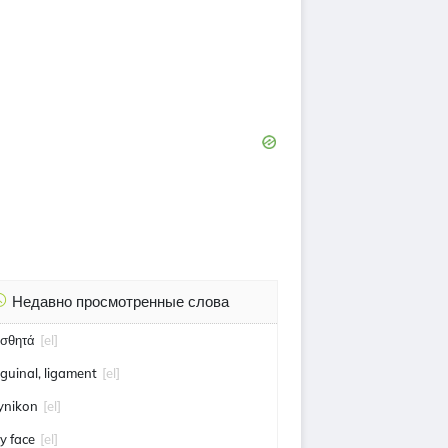
Недавно просмотренные слова
ισθητά
[el]
nguinal, ligament
[el]
ynikon
[el]
y face
[el]