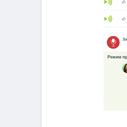
З
Режим пр