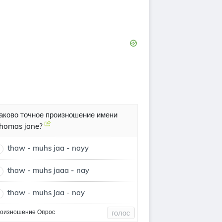
аково точное произношение имени
homas jane?
thaw - muhs jaa - nayy
thaw - muhs jaaa - nay
thaw - muhs jaa - nay
оизношение Опрос
голос