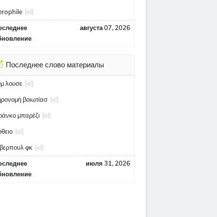
erophile
[el]
оследнее
августа 07, 2026
бновление
Последнее слово материалы
ομ λουσε
[el]
ηρονομή βοιωτίασ
[el]
ράνκο μπαρέζι
[el]
ύθειο
[el]
ίβερπουλ φκ
[el]
оследнее
июля 31, 2026
бновление