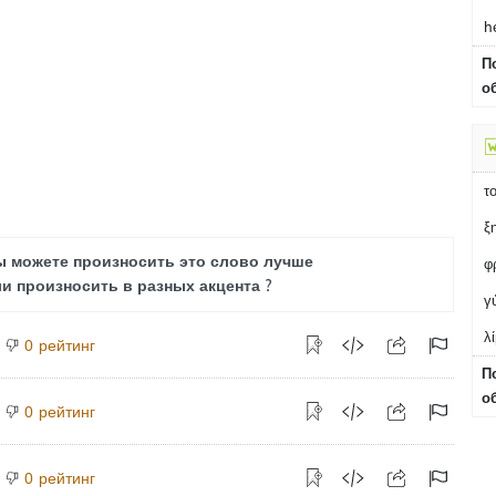
h
П
о
τ
ξ
ы можете произносить это слово лучше
φ
и произносить в разных акцента ?
γ
λ
рейтинг
0
П
о
рейтинг
0
рейтинг
0