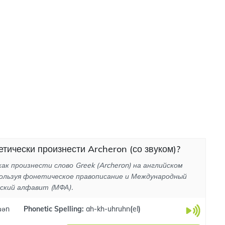
етически произнести Archeron (со звуком)?
как произнести слово Greek (Archeron) на английском
пользуя фонетическое правописание и Международный
ский алфавит (МФА).
əɹən
Phonetic Spelling:
ah-kh-uhruhn
(
el
)