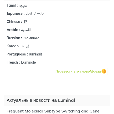
குழல்
Tamil :
ルミノール
Japanese :
腔
Chinese :
اللمعية
Arabic :
Люминал
Russian :
내강
Korean :
luminais
Portuguese :
Luminale
French :
Перевести это слово/фраза
Актуальные новости на Luminal
Frequent Molecular Subtype Switching and Gene