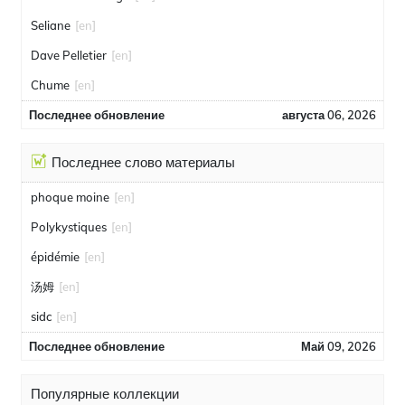
Seliane
[en]
Dave Pelletier
[en]
Chume
[en]
Последнее обновление
августа 06, 2026
Последнее слово материалы
phoque moine
[en]
Polykystiques
[en]
épidémie
[en]
汤姆
[en]
sidc
[en]
Последнее обновление
Май 09, 2026
Популярные коллекции