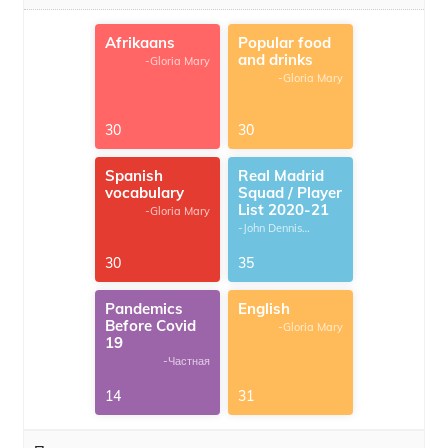
Afrikaans
Popular food
and drinks
-Gloria Mary
-Gloria Mary
30
30
Spanish
Real Madrid
vocabulary
Squad / Player
List 2020-21
-Gloria Mary
-John Dennis
G.Thomas
30
35
Pandemics
English
Before Covid
-Gloria Mary
19
-Частная
14
31