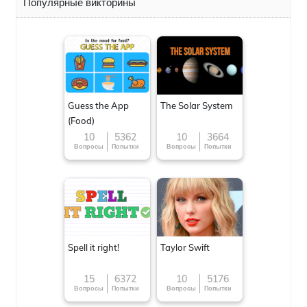
Популярные викторины
Guess the App
The Solar System
(Food)
10
5362
10
3664
Вопросы
Попытки
Вопросы
Попытки
Spell it right!
Taylor Swift
15
6372
10
5176
Вопросы
Попытки
Вопросы
Попытки