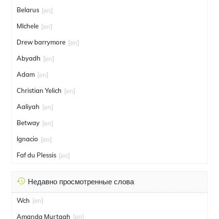
Belarus
[en]
MIchele
[en]
Drew barrymore
[en]
Abyadh
[en]
Adam
[en]
Christian Yelich
[en]
Aaliyah
[en]
Betway
[en]
Ignacio
[en]
Faf du Plessis
[en]
Недавно просмотренные слова
Wch
[en]
Amanda Murtagh
[en]