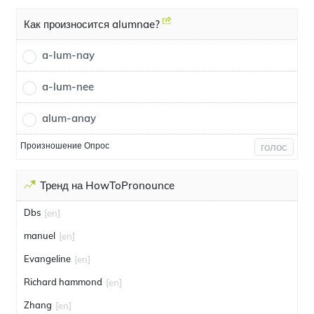
Как произносится alumnae?
a-lum-nay
a-lum-nee
alum-anay
Произношение Опрос
голос
Тренд на HowToPronounce
Dbs
[en]
manuel
[en]
Evangeline
[en]
Richard hammond
[en]
Zhang
[en]