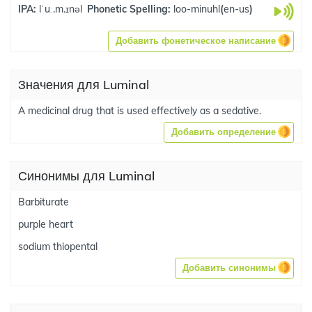
IPA:
lˈuː.m.ɪnəl
Phonetic Spelling:
loo-minuhl
(
en-us
)
Добавить фонетическое написание
Значения для Luminal
A medicinal drug that is used effectively as a sedative.
Добавить определение
Синонимы для Luminal
Barbiturate
purple heart
sodium thiopental
Добавить синонимы