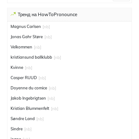
Тренд на HowToPronounce
Magnus Carlsen
[nb]
Jonas Gahr Støre
[nb]
Velkommen
[nb]
kristiansund ballklubb
[nb]
Kvinne
[nb]
Casper RUUD
[nb]
Doyenne du comice
[nb]
Jakob Ingebrigtsen
[nb]
Kristian Blummenfelt
[nb]
Søndre Land
[nb]
Sindre
[nb]