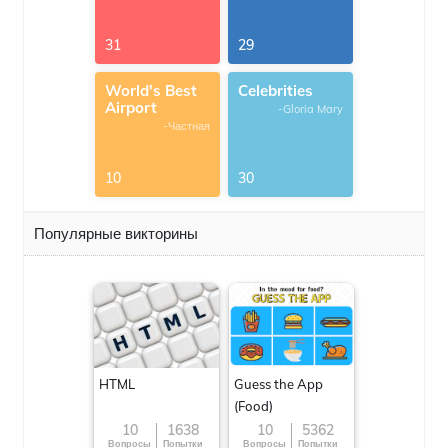
31
29
World's Best
Celebrities
Airport
-Gloria Mary
-Частная
10
30
Популярные викторины
HTML
Guess the App
(Food)
10
1638
10
5362
Вопросы
Попытки
Вопросы
Попытки