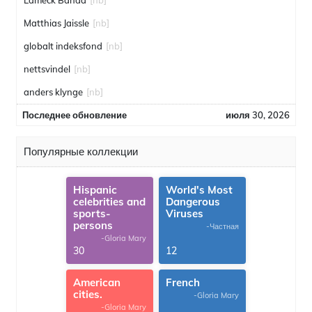
Lameck Banda
[nb]
Matthias Jaissle
[nb]
globalt indeksfond
[nb]
nettsvindel
[nb]
anders klynge
[nb]
Последнее обновление
июля 30, 2026
Популярные коллекции
Hispanic
World's Most
celebrities and
Dangerous
sports-
Viruses
persons
-Частная
-Gloria Mary
30
12
American
French
cities.
-Gloria Mary
-Gloria Mary