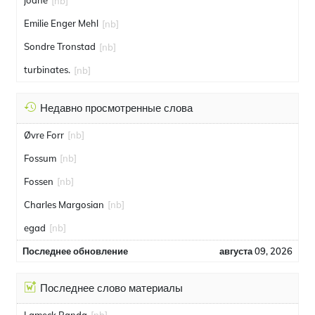
joane
[nb]
Emilie Enger Mehl
[nb]
Sondre Tronstad
[nb]
turbinates.
[nb]
Недавно просмотренные слова
Øvre Forr
[nb]
Fossum
[nb]
Fossen
[nb]
Charles Margosian
[nb]
egad
[nb]
Последнее обновление
августа 09, 2026
Последнее слово материалы