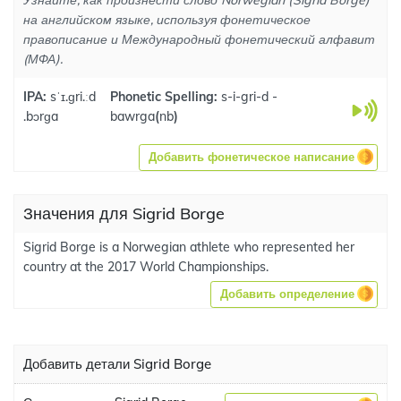
Узнайте, как произнести слово Norwegian (Sigrid Borge)
на английском языке, используя фонетическое
правописание и Международный фонетический алфавит
(МФА).
IPA:
sˈɪ.ɡri.ːd
Phonetic Spelling:
s-i-gri-d -
.bɔrɡa
bawrga
(
nb
)
Добавить фонетическое написание
Значения для Sigrid Borge
Sigrid Borge is a Norwegian athlete who represented her
country at the 2017 World Championships.
Добавить определение
Добавить детали Sigrid Borge