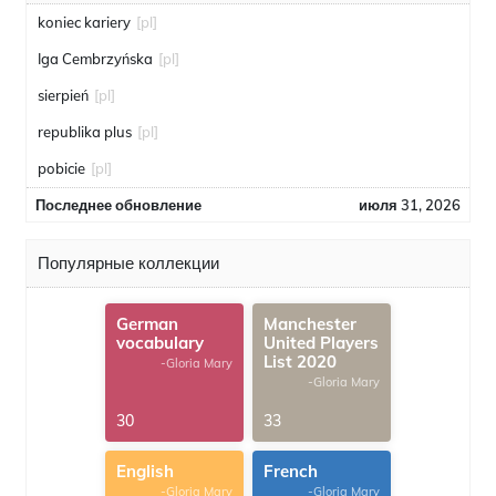
koniec kariery
[pl]
Iga Cembrzyńska
[pl]
sierpień
[pl]
republika plus
[pl]
pobicie
[pl]
Последнее обновление
июля 31, 2026
Популярные коллекции
German
Manchester
vocabulary
United Players
List 2020
-Gloria Mary
-Gloria Mary
30
33
English
French
-Gloria Mary
-Gloria Mary