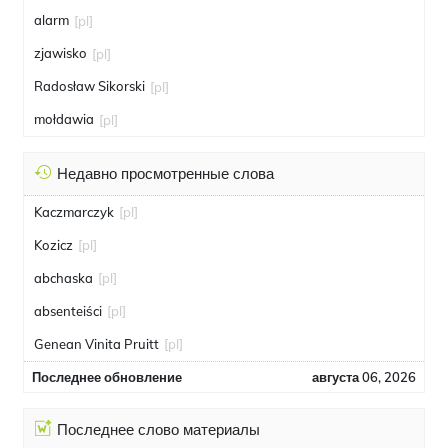
alarm
[pl]
zjawisko
[pl]
Radosław Sikorski
[pl]
mołdawia
[pl]
Недавно просмотренные слова
Kaczmarczyk
[pl]
Kozicz
[pl]
abchaska
[pl]
absenteiści
[pl]
Genean Vinita Pruitt
[pl]
Последнее обновление
августа 06, 2026
Последнее слово материалы