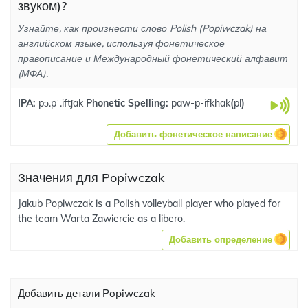
звуком)?
Узнайте, как произнести слово Polish (Popiwczak) на
английском языке, используя фонетическое
правописание и Международный фонетический алфавит
(МФА).
IPA:
pɔ.pˈ.iftʃak
Phonetic Spelling:
paw-p-ifkhak
(
pl
)
Добавить фонетическое написание
Значения для Popiwczak
Jakub Popiwczak is a Polish volleyball player who played for
the team Warta Zawiercie as a libero.
Добавить определение
Добавить детали Popiwczak