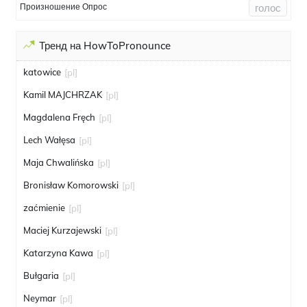
Произношение Опрос
голос
Тренд на HowToPronounce
katowice
[pl]
Kamil MAJCHRZAK
[pl]
Magdalena Fręch
[pl]
Lech Wałęsa
[pl]
Maja Chwalińska
[pl]
Bronisław Komorowski
[pl]
zaćmienie
[pl]
Maciej Kurzajewski
[pl]
Katarzyna Kawa
[pl]
Bułgaria
[pl]
Neymar
[pl]