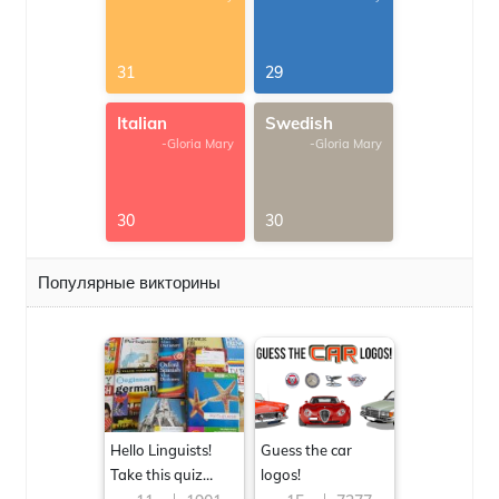
31
29
Italian
Swedish
-Gloria Mary
-Gloria Mary
30
30
Популярные викторины
Hello Linguists!
Guess the car
Take this quiz
logos!