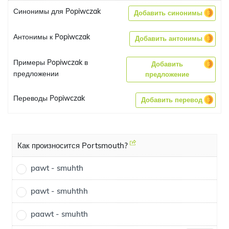
Синонимы для Popiwczak
Добавить синонимы
Антонимы к Popiwczak
Добавить антонимы
Примеры Popiwczak в
Добавить
предложении
предложение
Переводы Popiwczak
Добавить перевод
Как произносится Portsmouth?
pawt - smuhth
pawt - smuhthh
paawt - smuhth