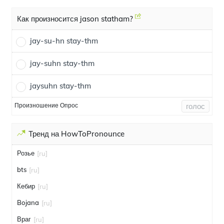
Как произносится jason statham?
jay-su-hn stay-thm
jay-suhn stay-thm
jaysuhn stay-thm
Произношение Опрос
голос
Тренд на HowToPronounce
Розье
[ru]
bts
[ru]
Кебир
[ru]
Bojana
[ru]
Враг
[ru]