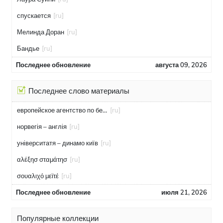
спускается
[ru]
Мелинда Доран
[ru]
Бандье
[ru]
Последнее обновление
августа 09, 2026
Последнее слово материалы
европейское агентство по безопасности полётов
[ru]
норвегія – англія
[ru]
університатя – динамо київ
[ru]
αλέξησ σταμάτησ
[ru]
σουαλιχό μεϊτέ
[ru]
Последнее обновление
июля 21, 2026
Популярные коллекции