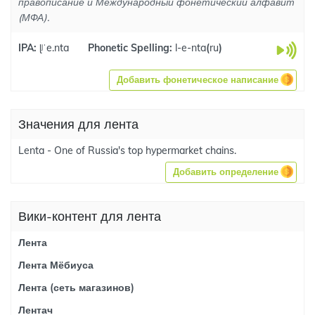
правописание и Международный фонетический алфавит
(МФА).
IPA:
ɭʲˈe.nta
Phonetic Spelling:
l-e-nta
(
ru
)
Добавить фонетическое написание
Значения для лента
Lenta - One of Russia's top hypermarket chains.
Добавить определение
Вики-контент для лента
Лента
Лента Мёбиуса
Лента (сеть магазинов)
Лентач