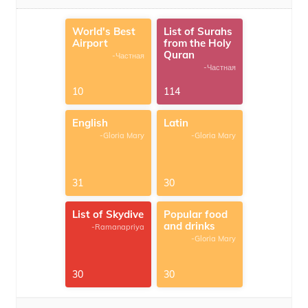
World's Best
List of Surahs
Airport
from the Holy
Quran
-Частная
-Частная
10
114
English
Latin
-Gloria Mary
-Gloria Mary
31
30
List of Skydive
Popular food
and drinks
-Ramanapriya
-Gloria Mary
30
30