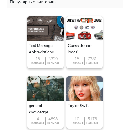
Популярные викторины
Text Message
Guess the car
Abbreviations
logos!
15
3320
15
7281
Вопросы
Попытки
Вопросы
Попытки
general
Taylor Swift
knowledge
4
4898
10
5176
Вопросы
Попытки
Вопросы
Попытки