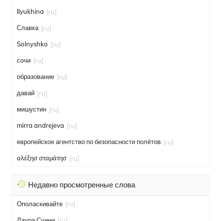
Ilyukhina
[ru]
Славка
[ru]
Solnyshko
[ru]
сочи
[ru]
образование
[ru]
давай
[ru]
мишустин
[ru]
mirra andrejeva
[ru]
европейское агентство по безопасности полётов
[ru]
αλέξησ σταμάτησ
[ru]
Недавно просмотренные слова
Ополаскивайте
[ru]
Лаура Суини
[ru]