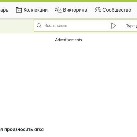
арь
Коллекции
Викторина
Сообщество
Турец
Advertisements
я произносить arsa