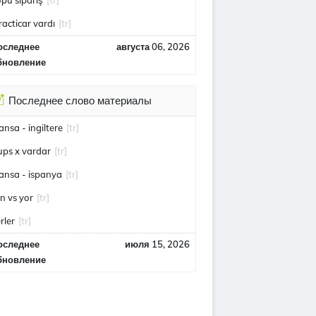
opu sipariş
[tr]
racticar vardı
[tr]
оследнее
августа 06, 2026
бновление
Последнее слово материалы
ransa - ingiltere
[tr]
ups x vardar
[tr]
ransa - ispanya
[tr]
an vs yor
[tr]
rler
[tr]
оследнее
июля 15, 2026
бновление