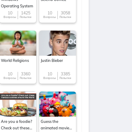
Operating System
10
1425
10
3058
Вопросы
Попытки
Вопросы
Попытки
World Religions
Justin Bieber
10
3360
10
3385
Вопросы
Попытки
Вопросы
Попытки
Are you a foodie?
Guess the
Check out these
animated movie