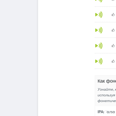
Как фоне
Узнайте, к
используя
фонетиче
IPA:
ˈa.rsa