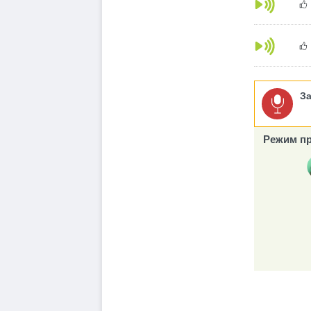
З
Режим пр