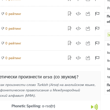
t
P
рейтинг
0
П
о
рейтинг
0
рейтинг
0
f
k
рейтинг
0
f
l
тически произнести arsa (со звуком)?
te
ак произнести слово Turkish (Arsa) на английском языке,
П
 фонетическое правописание и Международный
о
ский алфавит (МФА).
Phonetic Spelling:
a-rsa
(
tr
)