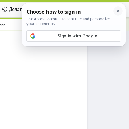
Делать вклад
Certificate
кий