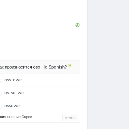
ак произносится oso Ha Spanish?
oss-owe
os-so-we
ossowe
оизношение Опрос
голос