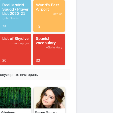
Real Madrid
World's Best
Squad / Player
Airport
List 2020-21
-Частная
-John Dennis
G.Thomas
35
10
List of Skydive
Spanish
vocabulary
-Ramanapriya
-Gloria Mary
30
30
опулярные викторины
Windows
Selena Gomez