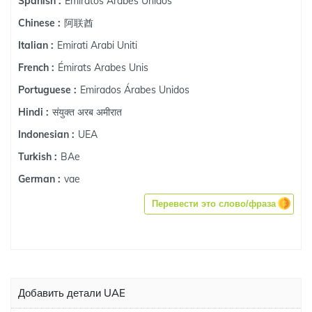
Emiratos Árabes Unidos
Spanish :
阿联酋
Chinese :
Emirati Arabi Uniti
Italian :
Émirats Arabes Unis
French :
Emirados Árabes Unidos
Portuguese :
संयुक्त अरब अमीरात
Hindi :
UEA
Indonesian :
BAe
Turkish :
vae
German :
Перевести это слово/фраза
Добавить детали UAE