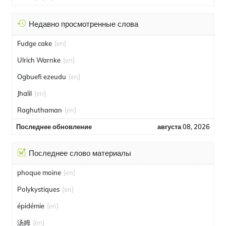
Недавно просмотренные слова
Fudge cake
[en]
Ulrich Warnke
[en]
Ogbuefi ezeudu
[en]
Jhalil
[en]
Raghuthaman
[en]
Последнее обновление
августа 08, 2026
Последнее слово материалы
phoque moine
[en]
Polykystiques
[en]
épidémie
[en]
汤姆
[en]