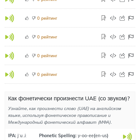
рейтинг
0
рейтинг
0
рейтинг
0
рейтинг
0
Как фонетически произнести UAE (со звуком)?
Узнайте, как произнести слово (UAE) на английском
языке, используя фонетическое правописание и
Международный фонетический алфавит (МФА).
IPA:
jˈuː.iː
Phonetic Spelling:
y-oo-ee
(
en-us
)