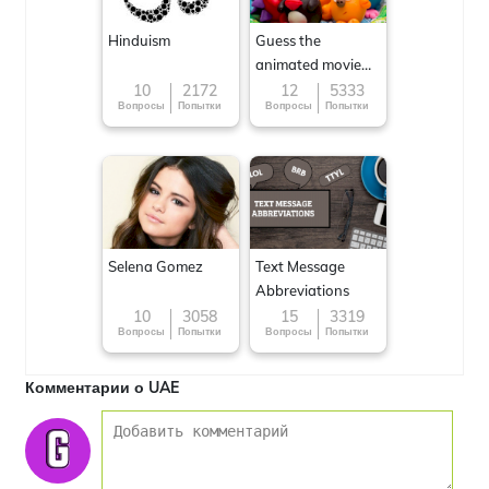
Hinduism
Guess the
animated movie
character
10
2172
12
5333
Вопросы
Попытки
Вопросы
Попытки
Selena Gomez
Text Message
Abbreviations
10
3058
15
3319
Вопросы
Попытки
Вопросы
Попытки
Комментарии о UAE