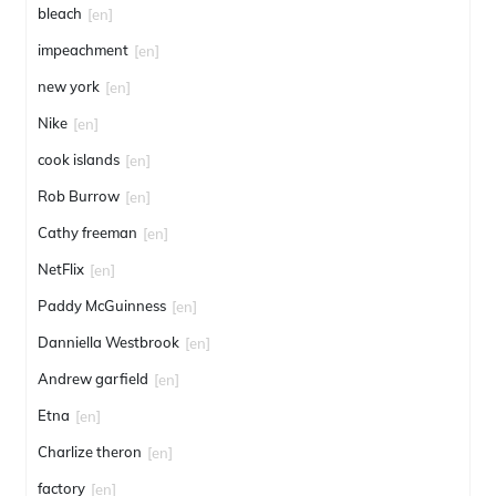
bleach
[en]
impeachment
[en]
new york
[en]
Nike
[en]
cook islands
[en]
Rob Burrow
[en]
Cathy freeman
[en]
NetFlix
[en]
Paddy McGuinness
[en]
Danniella Westbrook
[en]
Andrew garfield
[en]
Etna
[en]
Charlize theron
[en]
factory
[en]