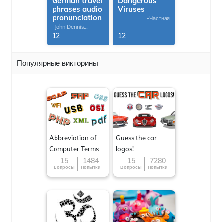
German travel
Dangerous
phrases audio
Viruses
pronunciation
-Частная
-John Dennis
G.Thomas
12
12
Популярные викторины
Abbreviation of
Guess the car
Computer Terms
logos!
15
1484
15
7280
Вопросы
Попытки
Вопросы
Попытки