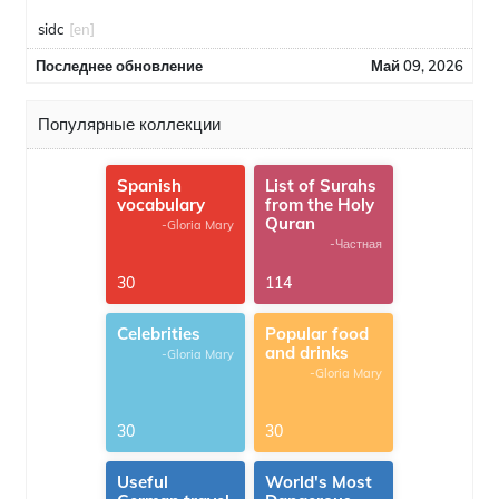
sidc
[en]
Последнее обновление
Май 09, 2026
Популярные коллекции
Spanish
List of Surahs
vocabulary
from the Holy
Quran
-Gloria Mary
-Частная
30
114
Celebrities
Popular food
and drinks
-Gloria Mary
-Gloria Mary
30
30
Useful
World's Most