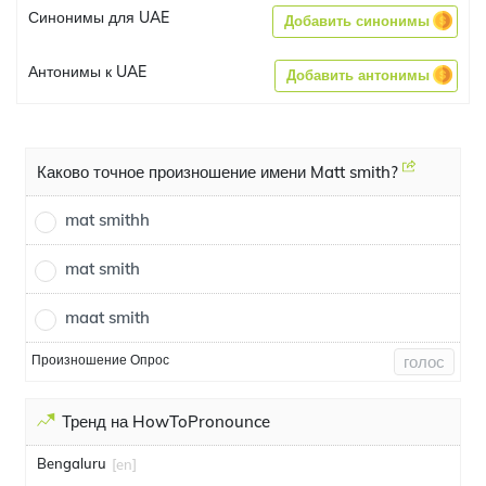
Синонимы для UAE
Добавить синонимы
Антонимы к UAE
Добавить антонимы
Каково точное произношение имени Matt smith?
mat smithh
mat smith
maat smith
Произношение Опрос
голос
Тренд на HowToPronounce
Bengaluru
[en]