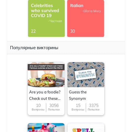
Celebrities
Italian
who survived
-Gloria Mary
COVID 19
-Частная
22
30
Популярные викторины
Are you a foodie?
Guess the
Check out these
Synonym
Famous cuisines
10
3056
15
3375
Вопросы
Попытки
Вопросы
Попытки
around the World