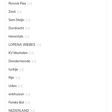
Ronnie Flex
[nl]
Zeist
[nl]
Sem Steijn
[nl]
Dordrecht
[nl]
Herentals
[nl]
LORENA WIEBES
[nl]
KV Mechelen
[nl]
Dendermonde
[nl]
turkije
[nl]
Rijn
[nl]
Uden
[nl]
enkhuizen
[nl]
Femke Bol
[nl]
NEDERLAND
[nl]