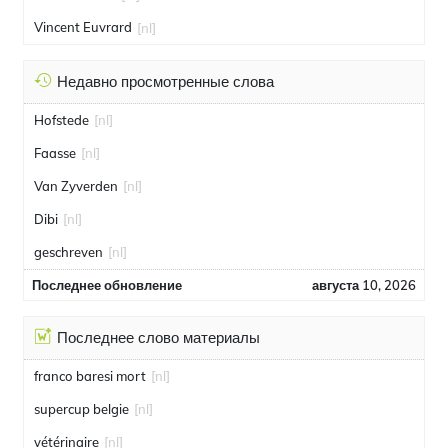
Vincent Euvrard
[nl]
Недавно просмотренные слова
Hofstede
[nl]
Faasse
[nl]
Van Zyverden
[nl]
Dibi
[nl]
geschreven
[nl]
Последнее обновление
августа 10, 2026
Последнее слово материалы
franco baresi mort
[nl]
supercup belgie
[nl]
vétérinaire
[nl]