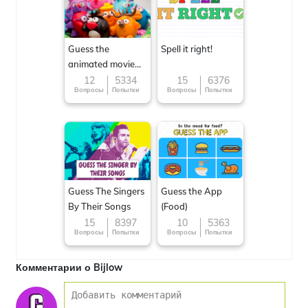
Guess the
Spell it right!
animated movie
character
12
5334
15
6376
Вопросы
Попытки
Вопросы
Попытки
Guess The Singers
Guess the App
By Their Songs
(Food)
15
8397
10
5363
Вопросы
Попытки
Вопросы
Попытки
Комментарии о Bijlow