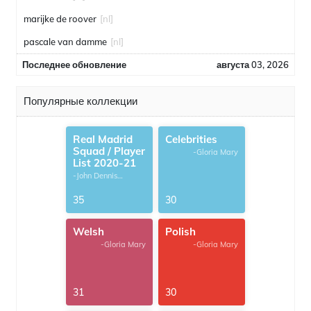
marijke de roover
[nl]
pascale van damme
[nl]
Последнее обновление
августа 03, 2026
Популярные коллекции
Real Madrid
Celebrities
Squad / Player
-Gloria Mary
List 2020-21
-John Dennis
G.Thomas
35
30
Welsh
Polish
-Gloria Mary
-Gloria Mary
31
30