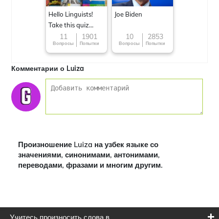
Hello Linguists!
Joe Biden
Take this quiz
now!
11
1901
10
2853
Вопросы
Попытки
Вопросы
Попытки
Комментарии о Luiza
Произношение Luiza на узбек языке со
значениями, синонимами, антонимами,
переводами, фразами и многим другим.
Учитесь произносить слова в