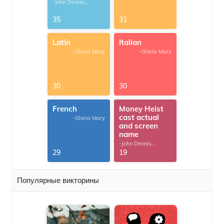
-John Dennis
G.Thomas
35
31
Latin
Italian
-Gloria Mary
-Gloria Mary
30
30
French
Money Heist
cast actual
-Gloria Mary
and screen
name
-John Dennis
G.Thomas
29
19
Популярные викторины