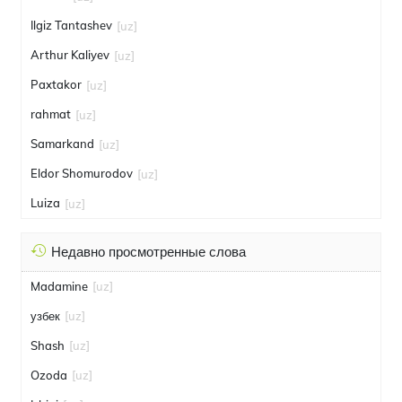
Ilgiz Tantashev
[uz]
Arthur Kaliyev
[uz]
Paxtakor
[uz]
rahmat
[uz]
Samarkand
[uz]
Eldor Shomurodov
[uz]
Luiza
[uz]
Недавно просмотренные слова
Madamine
[uz]
узбек
[uz]
Shash
[uz]
Ozoda
[uz]